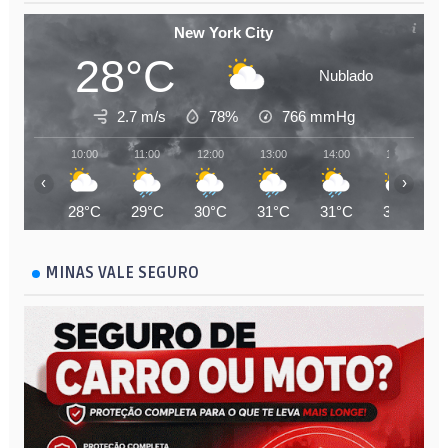
New York City
28°C
Nublado
2.7 m/s
78%
766
mmHg
10:00
11:00
12:00
13:00
14:00
15:00
‹
›
28°C
29°C
30°C
31°C
31°C
31°C
MINAS VALE SEGURO