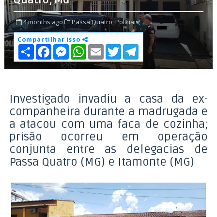
Quatro, MG
4 months ago
Passa Quatro,
Policiais,
Compartilhar isso
S
F
M
W
E
T
T
h
a
e
h
m
w
e
a
c
s
a
a
i
l
r
e
s
t
i
t
e
e
b
e
s
l
t
g
o
n
A
e
r
o
g
p
r
a
Investigado invadiu a casa da ex-
k
e
p
m
companheira durante a madrugada e
r
a atacou com uma faca de cozinha;
prisão ocorreu em operação
conjunta entre as delegacias de
Passa Quatro (MG) e Itamonte (MG)