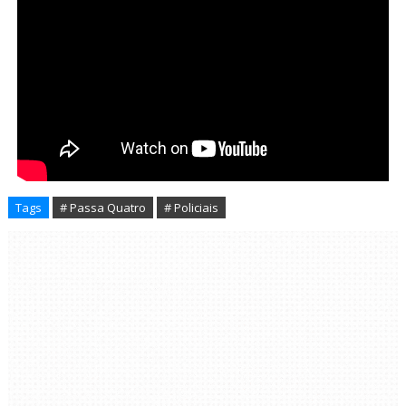
Tags
# Passa Quatro
# Policiais