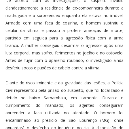
De acordo com as investigações, o suspeito invadiu
clandestinamente a residência da ex-companheira durante a
madrugada e a surpreendeu enquanto ela estava no imóvel.
Armado com uma faca de cozinha, o homem subtraiu o
celular da vítima e passou a proferir ameaças de morte,
partindo em seguida para a agressão física com a arma
branca. A mulher conseguiu desarmar o agressor após uma
luta corporal, mas sofreu ferimentos no joelho e no cotovelo.
Antes de fugir com o aparelho roubado, o investigado ainda
desferiu socos e puxões de cabelo contra a vítima.
Diante do risco iminente e da gravidade das lesões, a Polícia
Civil representou pela prisão do suspeito, que foi localizado e
detido no bairro Samambaia, em Itamonte. Durante o
cumprimento do mandado, os agentes conseguiram
apreender a faca utilizada no atentado. O homem foi
encaminhado ao presídio de São Lourenço (MG), onde
aguardará o desfecho do inquérito policial à disposição do