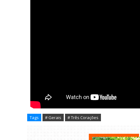
Tags
# Gerais
# Três Corações