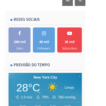
REDES SOCIAIS
280 mil
40 mil
45 mil
Likes
Followers
Subscribes
PREVISÃO DO TEMPO
New York City
28°C
Limpo
1.9 m/s
79%
766
mmHg