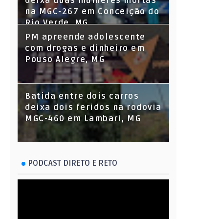
deixa duas mulheres mortas
na MGC-267 em Conceição do
Rio Verde, MG
PM apreende adolescente
com drogas e dinheiro em
Pouso Alegre, MG
Batida entre dois carros
deixa dois feridos na rodovia
MGC-460 em Lambari, MG
PODCAST DIRETO E RETO