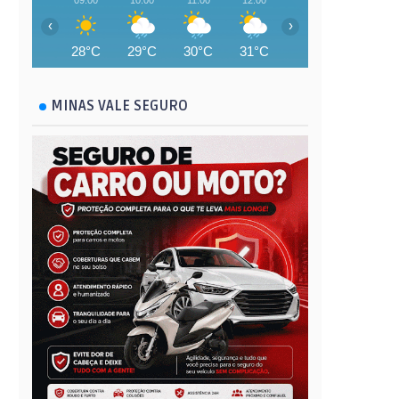
09:00
10:00
11:00
12:00
13:00
14:00
‹
›
28°C
29°C
30°C
31°C
29°C
28°C
MINAS VALE SEGURO