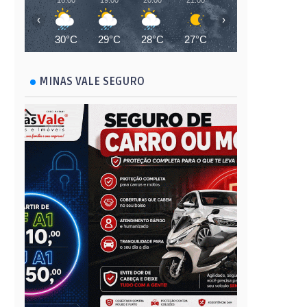
18:00
19:00
20:00
21:00
22:00
23:00
‹
›
30°C
29°C
28°C
27°C
27°C
26°C
MINAS VALE SEGURO