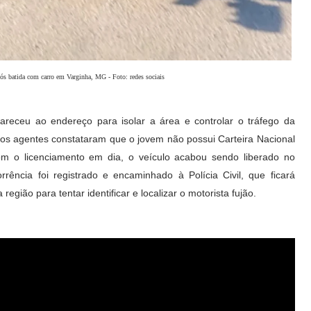
ós batida com carro em Varginha, MG - Foto: redes sociais
receu ao endereço para isolar a área e controlar o tráfego da
os agentes constataram que o jovem não possui Carteira Nacional
om o licenciamento em dia, o veículo acabou sendo liberado no
rência foi registrado e encaminhado à Polícia Civil, que ficará
gião para tentar identificar e localizar o motorista fujão.