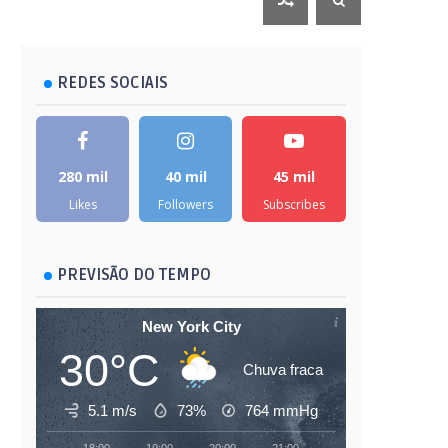
REDES SOCIAIS
280 mil
40 mil
45 mil
Likes
Followers
Subscribes
PREVISÃO DO TEMPO
New York City
30°C
Chuva fraca
5.1 m/s
73%
764
mmHg