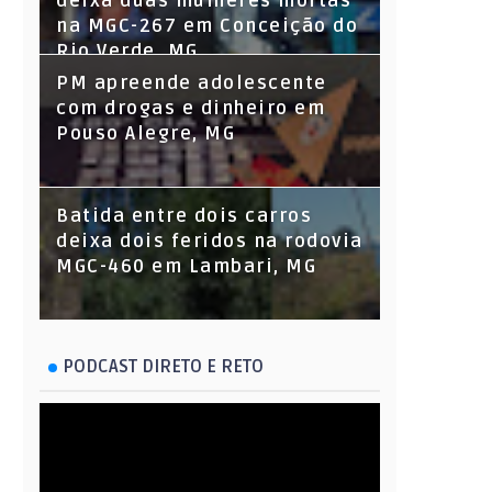
deixa duas mulheres mortas
na MGC-267 em Conceição do
Rio Verde, MG
PM apreende adolescente
com drogas e dinheiro em
Pouso Alegre, MG
Batida entre dois carros
deixa dois feridos na rodovia
MGC-460 em Lambari, MG
PODCAST DIRETO E RETO