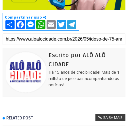
Compartilhar isso
S
F
M
W
E
T
T
h
a
e
h
m
w
e
a
c
s
a
a
i
l
r
e
s
t
i
t
e
e
b
e
s
l
t
g
o
n
A
e
r
o
g
p
r
a
k
e
p
m
Escrito por ALÔ ALÔ
r
CIDADE
Há 15 anos de credibilidade! Mais de 1
milhão de pessoas acompanhando as
notícias!
SAIBA MAIS
RELATED POST