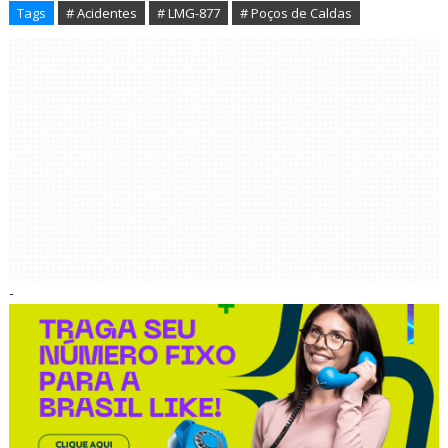
Tags
# Acidentes
# LMG-877
# Poços de Caldas
-