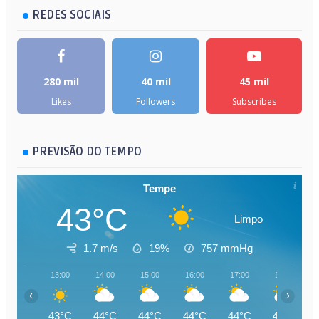
REDES SOCIAIS
280 mil
40 mil
45 mil
Likes
Followers
Subscribes
PREVISÃO DO TEMPO
Tempe
43°C
Limpo
1.7 m/s
19%
757
mmHg
13:00
14:00
15:00
16:00
17:00
18:00
‹
›
43°C
44°C
44°C
44°C
44°C
43°C