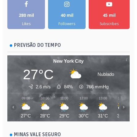
280 mil
40 mil
45 mil
Likes
Followers
Subscribes
PREVISÃO DO TEMPO
New York City
27°C
Nublado
2.6 m/s
84%
766
mmHg
09:00
10:00
11:00
12:00
13:00
14:00
‹
›
27°C
28°C
29°C
30°C
31°C
31°C
MINAS VALE SEGURO