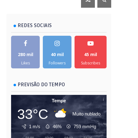
REDES SOCIAIS
280 mil
40 mil
45 mil
Likes
Followers
Subscribes
PREVISÃO DO TEMPO
Tempe
33°C
Muito nublado
1 m/s
46%
759
mmHg