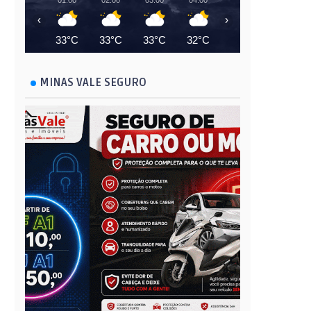
01:00
02:00
03:00
04:00
05:00
06:00
‹
›
33°C
33°C
33°C
32°C
32°C
31°C
MINAS VALE SEGURO