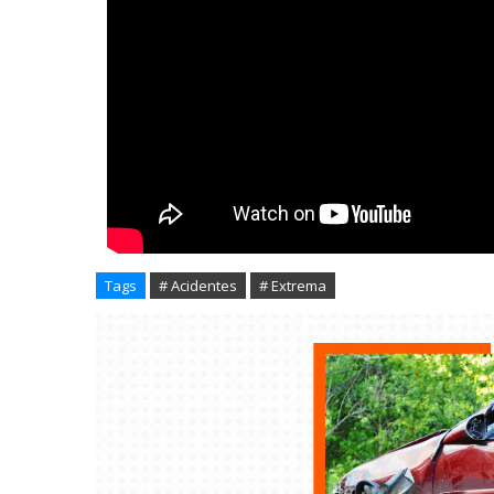
Tags
# Acidentes
# Extrema