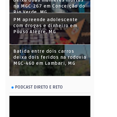
deixa duas mulheres mortas
na MGC-267 em Conceição do
Rio Verde, MG
PM apreende adolescente
com drogas e dinheiro em
Pouso Alegre, MG
Batida entre dois carros
deixa dois feridos na rodovia
MGC-460 em Lambari, MG
PODCAST DIRETO E RETO