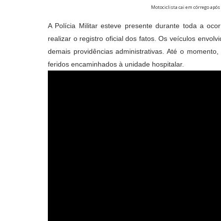
Motociclista cai em córrego ap
A Polícia Militar esteve presente durante toda a oco
realizar o registro oficial dos fatos. Os veículos envo
demais providências administrativas. Até o momento,
feridos encaminhados à unidade hospitalar.