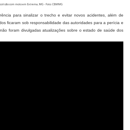
ós colisão com moto em Extrema, MG - Foto: CBMMG
rrência para sinalizar o trecho e evitar novos acidentes, além de
lvidos ficaram sob responsabilidade das autoridades para a perícia e
 não foram divulgadas atualizações sobre o estado de saúde dos