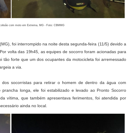
s colisão com moto em Extrema, MG - Foto: CBMMG
(MG), foi interrompido na noite desta segunda-feira (11/5) devido a
or volta das 19h45, as equipes de socorro foram acionadas para
foi tão forte que um dos ocupantes da motocicleta foi arremessado
rgeia a via.
a dos socorristas para retirar o homem de dentro da água com
 prancha longa, ele foi estabilizado e levado ao Pronto Socorro
da vítima, que também apresentava ferimentos, foi atendida por
cessário ainda no local.