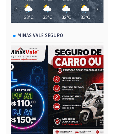
14:00
15:00
16:00
17:00
18:00
19:00
‹
›
33°C
33°C
32°C
32°C
28°C
26°C
MINAS VALE SEGURO