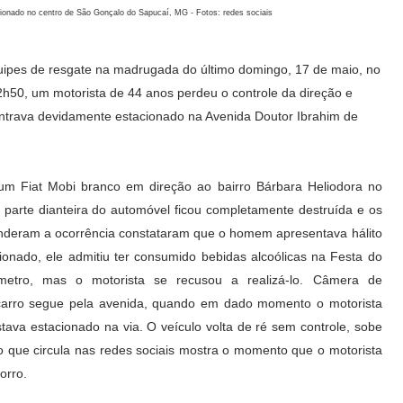
ionado no centro de São Gonçalo do Sapucaí, MG - Fotos: redes sociais
 equipes de resgate na madrugada do último domingo, 17 de maio, no
2h50, um motorista de 44 anos perdeu o controle da direção e
ntrava devidamente estacionado na Avenida Doutor Ibrahim de
a um Fiat Mobi branco em direção ao bairro Bárbara Heliodora no
a parte dianteira do automóvel ficou completamente destruída e os
atenderam a ocorrência constataram que o homem apresentava hálito
ionado, ele admitiu ter consumido bebidas alcoólicas na Festa do
metro, mas o motorista se recusou a realizá-lo
.
Câmera de
carro segue pela avenida, quando em dado momento o motorista
stava estacionado na via. O veículo volta de ré sem controle, sobe
que circula nas redes sociais mostra o momento que o motorista
orro.