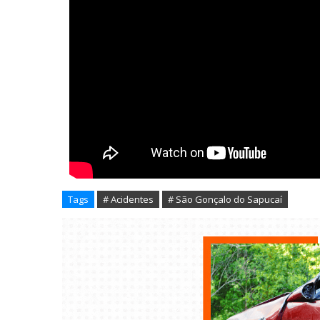
Tags
# Acidentes
# São Gonçalo do Sapucaí