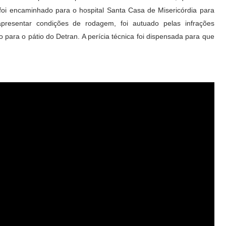
 foi encaminhado para o hospital Santa Casa de Misericórdia para
presentar condições de rodagem, foi autuado pelas infrações
o para o pátio do Detran
.
A perícia técnica foi dispensada para que