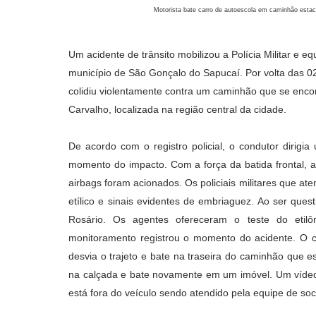
Motorista bate carro de autoescola em caminhão estac
Um acidente de trânsito mobilizou a Polícia Militar e
município de São Gonçalo do Sapucaí
.
Por volta das 0
colidiu violentamente contra um caminhão que se enco
Carvalho, localizada na região central da cidade
.
De acordo com o registro policial, o condutor dirigi
momento do impacto
.
Com a força da batida frontal, 
airbags foram acionados
.
Os policiais militares que 
etílico e sinais evidentes de embriaguez
.
Ao ser quest
Rosário
.
Os agentes ofereceram o teste do etilô
monitoramento registrou o momento do acidente. O 
desvia o trajeto e bate na traseira do caminhão que e
na calçada e bate novamente em um imóvel. Um vídeo 
está fora do veículo sendo atendido pela equipe de soc