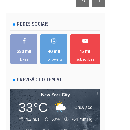
REDES SOCIAIS
280 mil
40 mil
45 mil
Likes
Followers
Subscribes
PREVISÃO DO TEMPO
New York City
33°C
Chuvisco
4.2 m/s
50%
764
mmHg