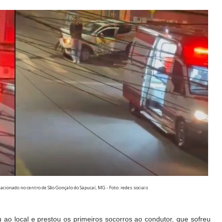
cionado no centro de São Gonçalo do Sapucaí, MG - Foto: redes sociais
 local e prestou os primeiros socorros ao condutor, que sofreu