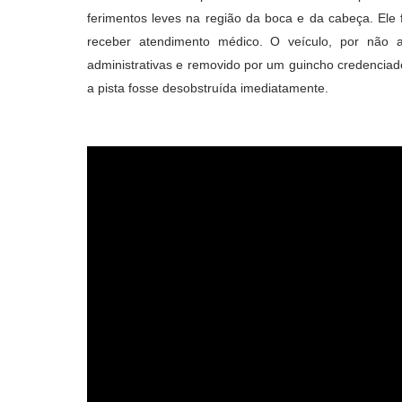
ferimentos leves na região da boca e da cabeça
.
Ele
receber atendimento médico
.
O veículo, por não a
administrativas e removido por um guincho credenciad
a pista fosse desobstruída imediatamente
.