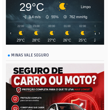
29°C
Limpo
3.4 m/s
55%
762
mmHg
22:00
23:00
00:00
01:00
02:00
03:00
‹
›
29°C
28°C
27°C
26°C
25°C
25°C
MINAS VALE SEGURO