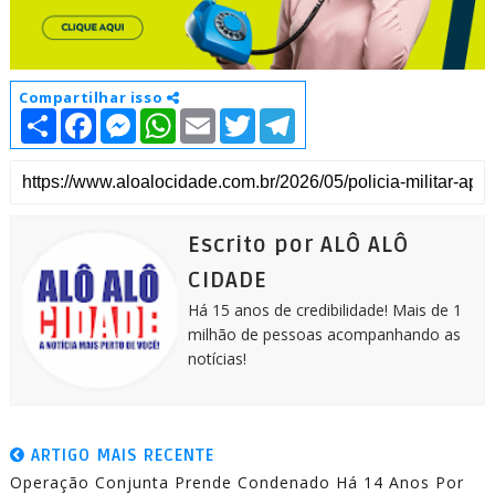
Compartilhar isso
S
F
M
W
E
T
T
h
a
e
h
m
w
e
a
c
s
a
a
i
l
r
e
s
t
i
t
e
e
b
e
s
l
t
g
o
n
A
e
r
o
g
p
r
a
k
e
p
m
Escrito por ALÔ ALÔ
r
CIDADE
Há 15 anos de credibilidade! Mais de 1
milhão de pessoas acompanhando as
notícias!
ARTIGO MAIS RECENTE
Operação Conjunta Prende Condenado Há 14 Anos Por