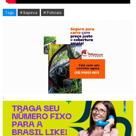
Tags
# Itapeva
# Policiais
-