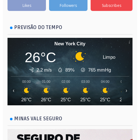
Likes
Followers
Subscribes
PREVISÃO DO TEMPO
New York City
26°C
Limpo
2.2 m/s
89%
765
mmHg
00:00
01:00
02:00
03:00
04:00
05:00
‹
›
26°C
26°C
25°C
25°C
25°C
24°C
MINAS VALE SEGURO