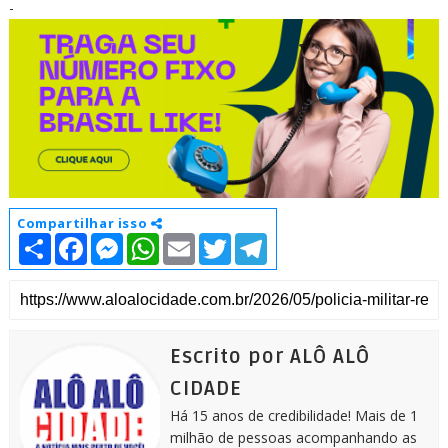
-
Compartilhar isso
S
F
M
W
E
T
T
h
a
e
h
m
w
e
a
c
s
a
a
i
l
r
e
s
t
i
t
e
e
b
e
s
l
t
g
o
n
A
e
r
o
g
p
r
a
k
e
p
m
Escrito por ALÔ ALÔ
r
CIDADE
Há 15 anos de credibilidade! Mais de 1
milhão de pessoas acompanhando as