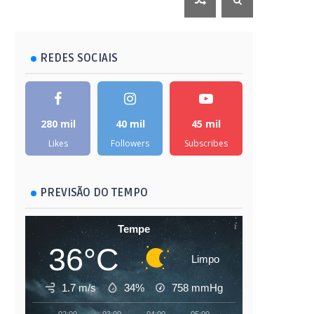
REDES SOCIAIS
280 mil
40 mil
45 mil
Likes
Followers
Subscribes
PREVISÃO DO TEMPO
Tempe
36°C
Limpo
1.7 m/s
34%
758
mmHg