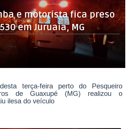
ba e motorista fica preso
1530 em Juruaia, MG
desta terça-feira perto do Pesqueiro
iros de Guaxupé (MG) realizou o
u ilesa do veículo