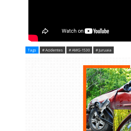
Tags
# Acidentes
# AMG-1530
# Juruaia