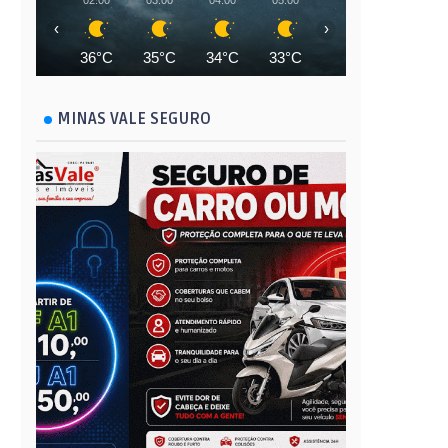
02:00
03:00
04:00
05:00
06:00
07:00
‹
›
36°C
35°C
34°C
33°C
33°C
34°C
MINAS VALE SEGURO