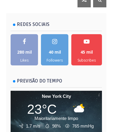
REDES SOCIAIS
280 mil
40 mil
45 mil
Likes
Followers
Subscribes
PREVISÃO DO TEMPO
New York City
23°C
Maioritariamente limpo
1.7 m/s
98%
765
mmHg