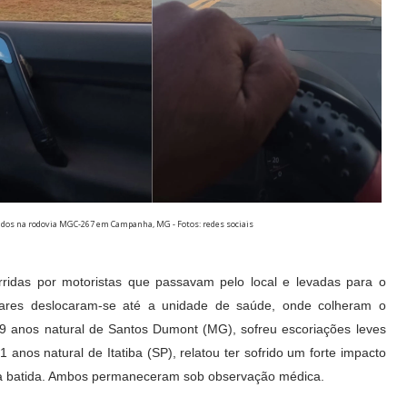
feridos na rodovia MGC-267 em Campanha, MG - Fotos: redes sociais
idas por motoristas que passavam pelo local e levadas para o
itares deslocaram-se até a unidade de saúde, onde colheram o
 anos natural de Santos Dumont (MG), sofreu escoriações leves
anos natural de Itatiba (SP), relatou ter sofrido um forte impacto
do à batida. Ambos permaneceram sob observação médica.