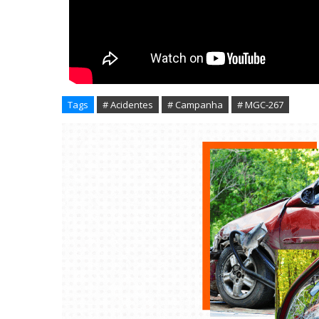
Tags
# Acidentes
# Campanha
# MGC-267