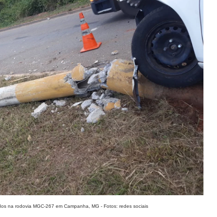
eridos na rodovia MGC-267 em Campanha, MG - Fotos: redes sociais