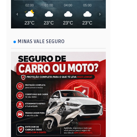
02:00
03:00
04:00
05:00
06:00
07:00
‹
›
23°C
23°C
23°C
23°C
23°C
24°C
MINAS VALE SEGURO