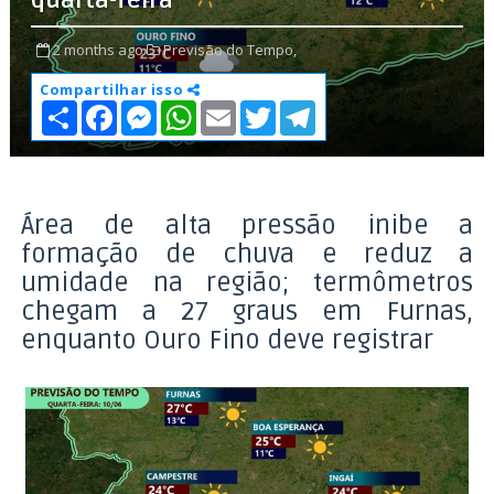
quarta-feira
2 months ago
Previsão do Tempo,
Compartilhar isso
S
F
M
W
E
T
T
h
a
e
h
m
w
e
a
c
s
a
a
i
l
r
e
s
t
i
t
e
e
b
e
s
l
t
g
o
n
A
e
r
o
g
p
r
a
Área de alta pressão inibe a
k
e
p
m
formação de chuva e reduz a
r
umidade na região; termômetros
chegam a 27 graus em Furnas,
enquanto Ouro Fino deve registrar