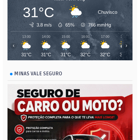
31°C
Chuvisco
3.8 m/s
65%
766
mmHg
13:00
14:00
15:00
16:00
17:00
18:00
‹
›
31°C
31°C
31°C
32°C
32°C
31°C
MINAS VALE SEGURO