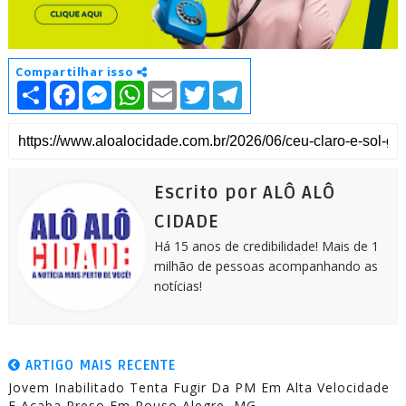
Compartilhar isso
S
F
M
W
E
T
T
h
a
e
h
m
w
e
a
c
s
a
a
i
l
r
e
s
t
i
t
e
e
b
e
s
l
t
g
o
n
A
e
r
o
g
p
r
a
k
e
p
m
Escrito por ALÔ ALÔ
r
CIDADE
Há 15 anos de credibilidade! Mais de 1
milhão de pessoas acompanhando as
notícias!
ARTIGO MAIS RECENTE
Jovem Inabilitado Tenta Fugir Da PM Em Alta Velocidade
E Acaba Preso Em Pouso Alegre, MG