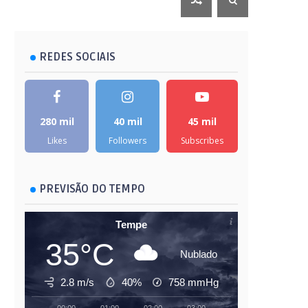
REDES SOCIAIS
280 mil
40 mil
45 mil
Likes
Followers
Subscribes
PREVISÃO DO TEMPO
Tempe
35°C
Nublado
2.8 m/s
40%
758
mmHg