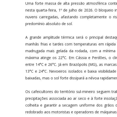
Uma forte massa de alta pressão atmosférica conti
nesta quarta-feira, 1º de julho de 2026. O bloqueio 
nuvens carregadas, afastando completamente o ri
predomínio absoluto de sol.
A grande amplitude térmica será o principal desta
manhãs frias e tardes com temperaturas em rápida 
madrugada mais gelada da rodada, com a mínima d
máxima atinge os 22°C. Em Cássia e Perdões, o cli
entre 14°C e 26°C. Já em Brazópolis (MG), as marcas
13°C e 24°C. Nevoeiros isolados e baixa visibilid
baixadas, mas o sol forte dissipará a névoa rapidame
Os cafeicultores do território sul-mineiro seguem t
precipitações associada ao ar seco e à forte insola
colheita e garantir a secagem uniforme dos grãos
redobrado aos motoristas e operadores de máquinas a