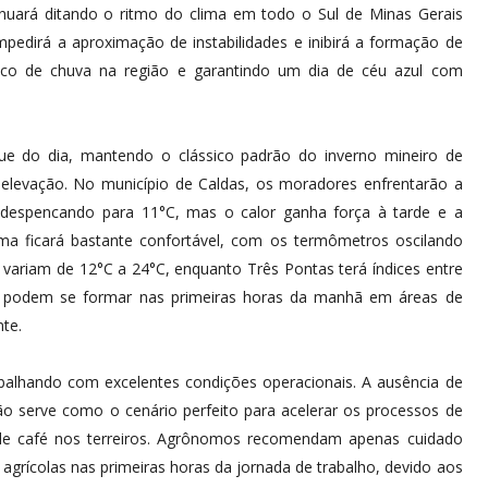
nuará ditando o ritmo do clima em todo o Sul de Minas Gerais
impedirá a aproximação de instabilidades e inibirá a formação de
sco de chuva na região e garantindo um dia de céu azul com
que do dia, mantendo o clássico padrão do inverno mineiro de
elevação. No município de Caldas, os moradores enfrentarão a
espencando para 11°C, mas o calor ganha força à tarde e a
ma ficará bastante confortável, com os termômetros oscilando
 variam de 12°C a 24°C, enquanto Três Pontas terá índices entre
ade podem se formar nas primeiras horas da manhã em áreas de
nte.
rabalhando com excelentes condições operacionais. A ausência de
ção serve como o cenário perfeito para acelerar os processos de
 de café nos terreiros. Agrônomos recomendam apenas cuidado
grícolas nas primeiras horas da jornada de trabalho, devido aos