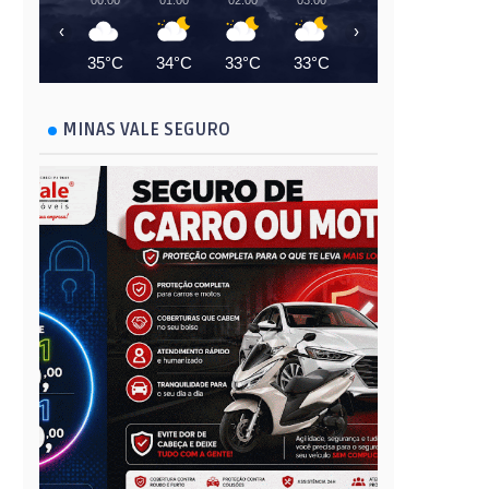
00:00
01:00
02:00
03:00
04:00
05:00
‹
›
35°C
34°C
33°C
33°C
32°C
32°C
MINAS VALE SEGURO