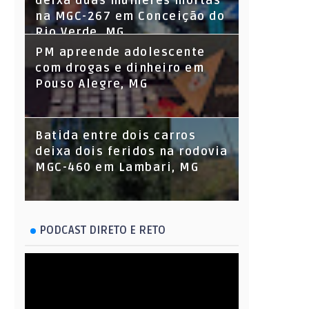
deixa duas mulheres mortas
na MGC-267 em Conceição do
Rio Verde, MG
PM apreende adolescente
com drogas e dinheiro em
Pouso Alegre, MG
Batida entre dois carros
deixa dois feridos na rodovia
MGC-460 em Lambari, MG
PODCAST DIRETO E RETO