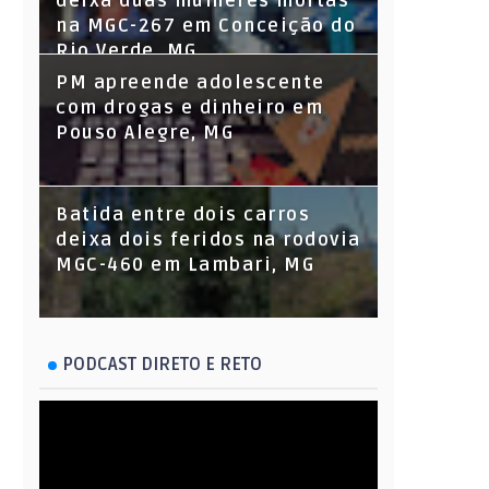
deixa duas mulheres mortas
na MGC-267 em Conceição do
Rio Verde, MG
PM apreende adolescente
com drogas e dinheiro em
Pouso Alegre, MG
Batida entre dois carros
deixa dois feridos na rodovia
MGC-460 em Lambari, MG
PODCAST DIRETO E RETO