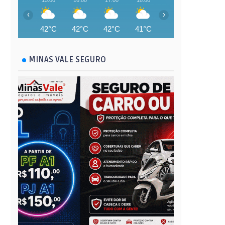
15:00
16:00
17:00
18:00
19:00
20:00
‹
›
42°C
42°C
42°C
41°C
41°C
41°C
MINAS VALE SEGURO