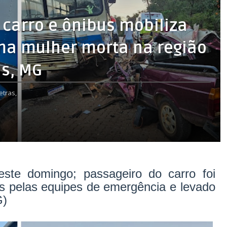
 carro e ônibus mobiliza
uma mulher morta na região
as, MG
etras,
este domingo; passageiro do carro foi
s pelas equipes de emergência e levado
G)