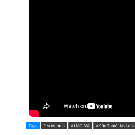
Tags
# Acidentes
# LMG-862
# São Tomé das Letr