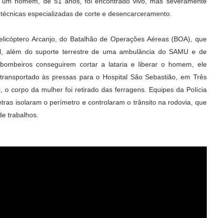
a, um homem, de 51 anos, foi encontrado vivo, mas severamente
 técnicas especializadas de corte e desencarceramento.
elicóptero Arcanjo, do Batalhão de Operações Aéreas (BOA), que
l, além do suporte terrestre de uma ambulância do SAMU e de
bombeiros conseguirem cortar a lataria e liberar o homem, ele
 transportado às pressas para o Hospital São Sebastião, em Três
l, o corpo da mulher foi retirado das ferragens. Equipes da Polícia
tras isolaram o perímetro e controlaram o trânsito na rodovia, que
de trabalhos.