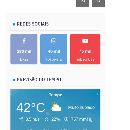
REDES SOCIAIS
280 mil
40 mil
45 mil
Likes
Followers
Subscribes
PREVISÃO DO TEMPO
Tempe
42°C
Muito nublado
3.5 m/s
22%
757
mmHg