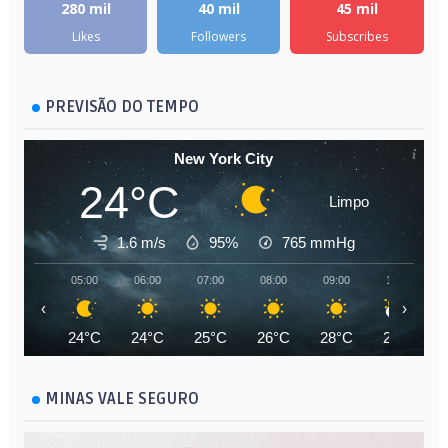
280 mil
40 mil
45 mil
Likes
Followers
Subscribes
PREVISÃO DO TEMPO
New York City
24°C
Limpo
1.6 m/s
95%
765
mmHg
05:00
06:00
07:00
08:00
09:00
10:00
‹
›
24°C
24°C
25°C
26°C
28°C
29°C
MINAS VALE SEGURO