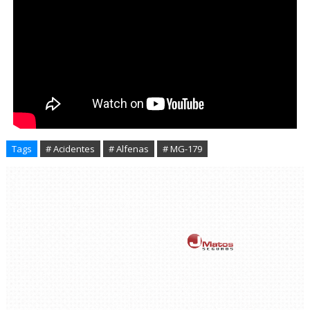
Tags
# Acidentes
# Alfenas
# MG-179