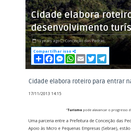
Cidade elabora roteir
desenvolvimento turís
13 years ago
Conceição das Pedras,
Compartilhar isso
S
F
M
W
E
T
T
h
a
e
h
m
w
e
a
c
s
a
a
i
l
r
e
s
t
i
t
e
e
b
e
s
l
t
g
o
n
A
e
r
Cidade elabora roteiro para entrar n
o
g
p
r
a
k
e
p
m
17/11/2013 14:15
r
“
Turismo
pode alavancar o progresso do
Uma parceria entre a Prefeitura de Conceição das Ped
Apoio às Micro e Pequenas Empresas (Sebrae), estão