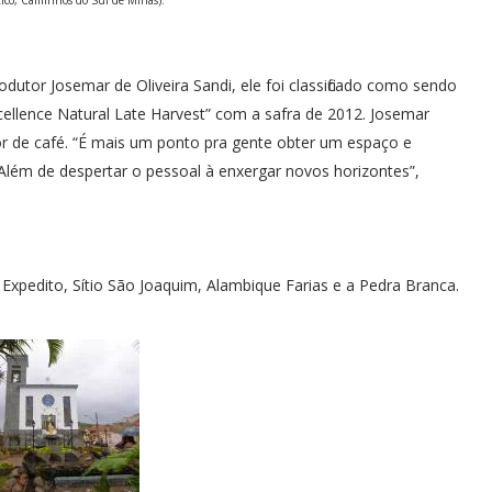
stico, Caminhos do Sul de Minas).
dutor Josemar de Oliveira Sandi, ele foi classificado como sendo
xcellence Natural Late Harvest” com a safra de 2012. Josemar
tor de café. “É mais um ponto pra gente obter um espaço e
Além de despertar o pessoal à enxergar novos horizontes”,
 Expedito, Sítio São Joaquim, Alambique Farias e a Pedra Branca.