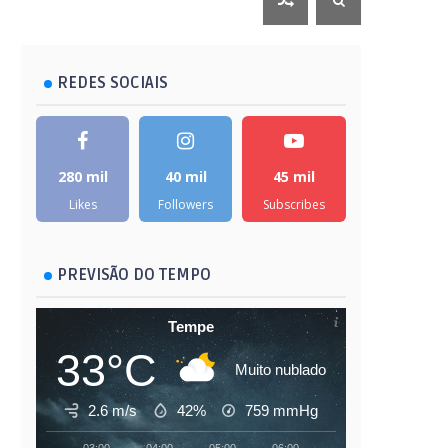
REDES SOCIAIS
280 mil
40 mil
45 mil
Likes
Followers
Subscribes
PREVISÃO DO TEMPO
Tempe
33°C
Muito nublado
2.6 m/s
42%
759
mmHg