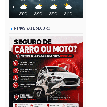
03:00
04:00
05:00
06:00
07:00
08:00
‹
›
33°C
32°C
32°C
31°C
32°C
33°C
MINAS VALE SEGURO