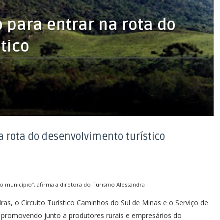
o para entrar na rota do
tico
a rota do desenvolvimento turístico
 município”, afirma a diretora do Turismo Alessandra
ras, o Circuito Turístico Caminhos do Sul de Minas e o Serviço de
 promovendo junto a produtores rurais e empresários do