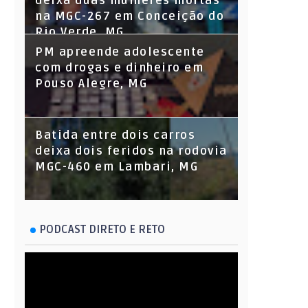
deixa duas mulheres mortas
na MGC-267 em Conceição do
Rio Verde, MG
PM apreende adolescente
com drogas e dinheiro em
Pouso Alegre, MG
Batida entre dois carros
deixa dois feridos na rodovia
MGC-460 em Lambari, MG
PODCAST DIRETO E RETO