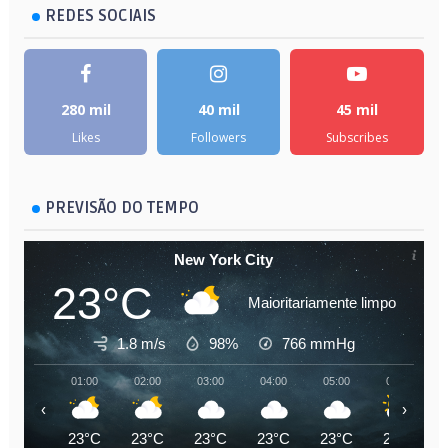
REDES SOCIAIS
280 mil
40 mil
45 mil
Likes
Followers
Subscribes
PREVISÃO DO TEMPO
New York City
23°C
Maioritariamente limpo
1.8 m/s
98%
766
mmHg
01:00
02:00
03:00
04:00
05:00
06:00
‹
›
23°C
23°C
23°C
23°C
23°C
23°C