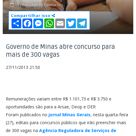
13 years ago
Concursos,
Compartilhar isso
S
F
M
W
E
T
T
h
a
e
h
m
w
e
a
c
s
a
a
i
l
r
e
s
t
i
t
e
e
b
e
s
l
t
g
o
n
A
e
r
Governo de Minas abre concurso para
o
g
p
r
a
mais de 300 vagas
k
e
p
m
r
27/11/2013 21:50
Remunerações variam entre R$ 1.101,73 e R$ 3.750 e
oportunidades são para a Arsae, Deop e DER
Foram publicados no
jornal Minas Gerais
, nesta quarta-feira
(27), editais para concursos públicos que irão preencher mais
de 300 vagas na
Agência Reguladora de Serviços de