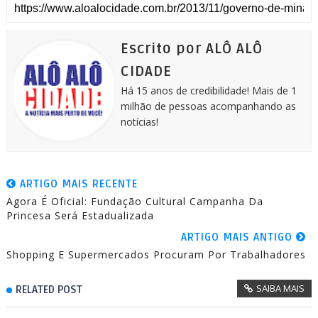
r
e
s
t
i
t
e
e
b
e
s
l
t
g
o
n
A
e
r
o
g
p
r
a
k
e
p
m
Escrito por ALÔ ALÔ
r
CIDADE
Há 15 anos de credibilidade! Mais de 1
milhão de pessoas acompanhando as
notícias!
ARTIGO MAIS RECENTE
Agora É Oficial: Fundação Cultural Campanha Da
Princesa Será Estadualizada
ARTIGO MAIS ANTIGO
Shopping E Supermercados Procuram Por Trabalhadores
SAIBA MAIS
RELATED POST