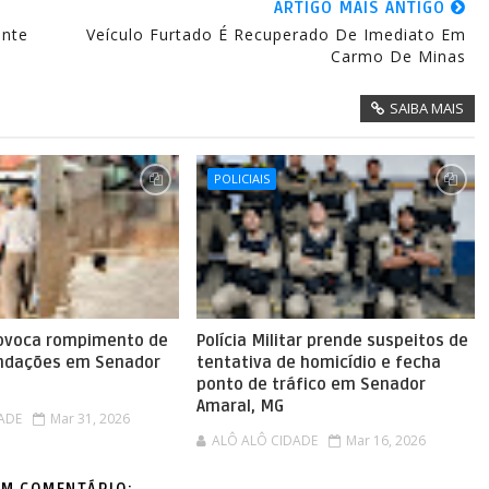
ARTIGO MAIS ANTIGO
ente
Veículo Furtado É Recuperado De Imediato Em
Carmo De Minas
SAIBA MAIS
POLICIAIS
ovoca rompimento de
Polícia Militar prende suspeitos de
undações em Senador
tentativa de homicídio e fecha
ponto de tráfico em Senador
Amaral, MG
ADE
Mar 31, 2026
ALÔ ALÔ CIDADE
Mar 16, 2026