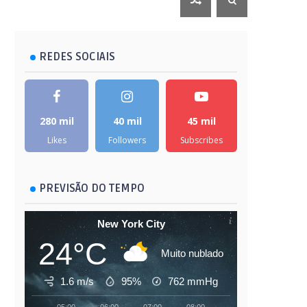
REDES SOCIAIS
280 mil
40 mil
45 mil
Likes
Followers
Subscribes
PREVISÃO DO TEMPO
New York City
24°C
Muito nublado
1.6 m/s
95%
762
mmHg