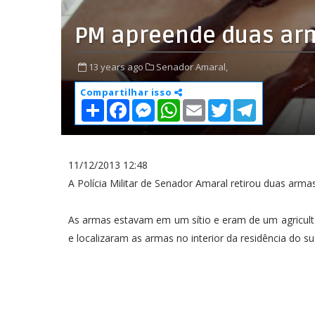
PM apreende duas ar
13 years ago
Senador Amaral,
Compartilhar isso
S
F
M
W
E
T
T
h
a
e
h
m
w
e
a
c
s
a
a
i
l
r
e
s
t
i
t
e
e
b
e
s
l
t
g
o
n
A
e
r
11/12/2013 12:48
o
g
p
r
a
A Polícia Militar de Senador Amaral retirou duas arm
k
e
p
m
r
As armas estavam em um sítio e eram de um agricult
e localizaram as armas no interior da residência do su