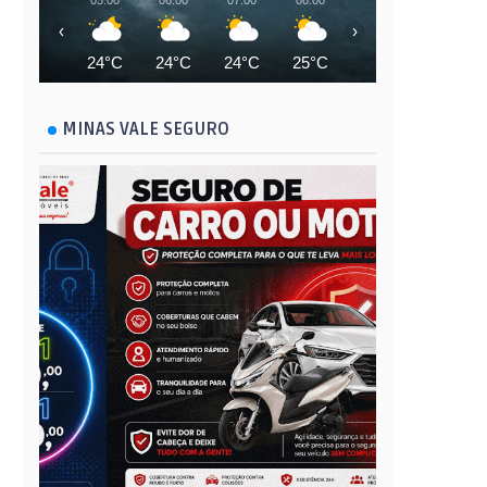
05:00
06:00
07:00
08:00
09:00
10:00
‹
›
24°C
24°C
24°C
25°C
27°C
28°C
MINAS VALE SEGURO