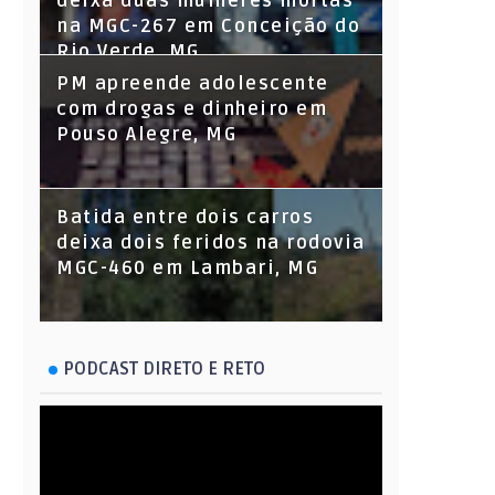
deixa duas mulheres mortas
na MGC-267 em Conceição do
Rio Verde, MG
PM apreende adolescente
com drogas e dinheiro em
Pouso Alegre, MG
Batida entre dois carros
deixa dois feridos na rodovia
MGC-460 em Lambari, MG
PODCAST DIRETO E RETO