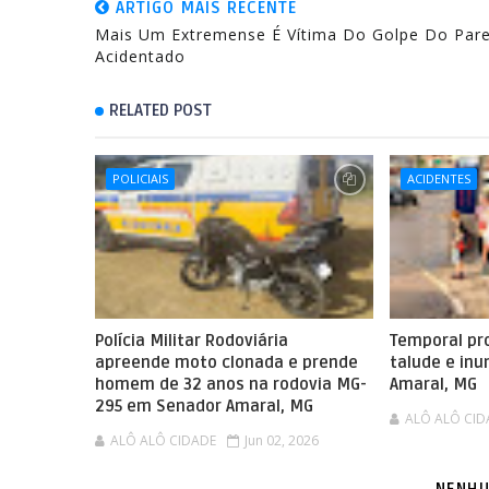
ARTIGO MAIS RECENTE
Mais Um Extremense É Vítima Do Golpe Do Par
Acidentado
RELATED POST
POLICIAIS
ACIDENTES
Polícia Militar Rodoviária
Temporal pr
apreende moto clonada e prende
talude e in
homem de 32 anos na rodovia MG-
Amaral, MG
295 em Senador Amaral, MG
ALÔ ALÔ CID
ALÔ ALÔ CIDADE
Jun 02, 2026