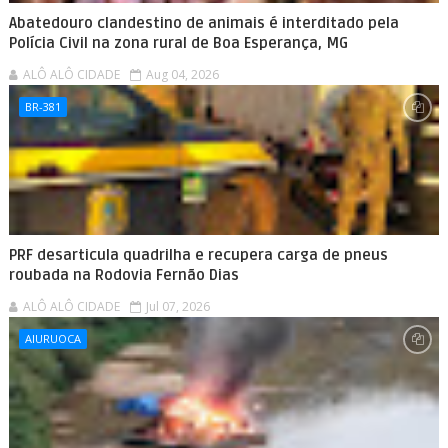
Abatedouro clandestino de animais é interditado pela
Polícia Civil na zona rural de Boa Esperança, MG
ALÔ ALÔ CIDADE
Aug 04, 2026
BR-381
PRF desarticula quadrilha e recupera carga de pneus
roubada na Rodovia Fernão Dias
ALÔ ALÔ CIDADE
Jul 07, 2026
AIURUOCA