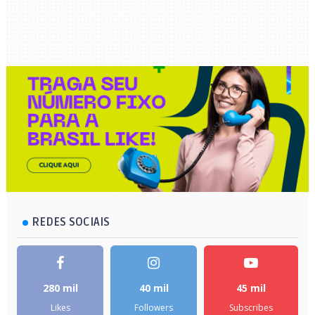
REDES SOCIAIS
280 mil
40 mil
45 mil
Likes
Followers
Subscribes