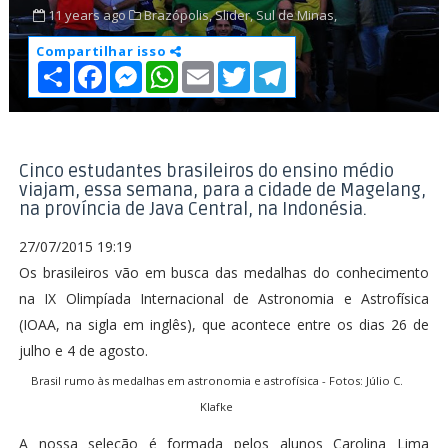
11 years ago
Brazópolis,
Slider,
Sul de Minas,
Compartilhar isso
S
F
M
W
E
T
T
h
a
e
h
m
w
e
a
c
s
a
a
i
l
r
e
s
t
i
t
e
e
b
e
s
l
t
g
o
n
A
e
r
o
g
p
r
a
Cinco estudantes brasileiros do ensino médio
k
e
p
m
viajam, essa semana, para a cidade de Magelang,
r
na província de Java Central, na Indonésia.
27/07/2015 19:19
Os brasileiros vão em busca das medalhas do conhecimento
na IX Olimpíada Internacional de Astronomia e Astrofísica
(IOAA, na sigla em inglês), que acontece entre os dias 26 de
julho e 4 de agosto.
Brasil rumo às medalhas em astronomia e astrofísica - Fotos: Júlio C.
Klafke
A nossa seleção é formada pelos alunos Carolina Lima