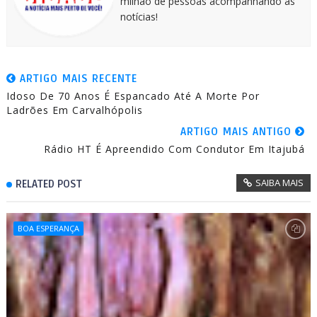
milhão de pessoas acompanhando as
notícias!
ARTIGO MAIS RECENTE
Idoso De 70 Anos É Espancado Até A Morte Por
Ladrões Em Carvalhópolis
ARTIGO MAIS ANTIGO
Rádio HT É Apreendido Com Condutor Em Itajubá
SAIBA MAIS
RELATED POST
BOA ESPERANÇA