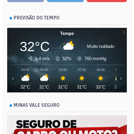
PREVISÃO DO TEMPO
Tempe
32°C
Muito nublado
1.4 m/s
52%
760
mmHg
04:00
05:00
06:00
07:00
08:00
09:00
‹
›
32°C
31°C
31°C
31°C
33°C
35°C
MINAS VALE SEGURO