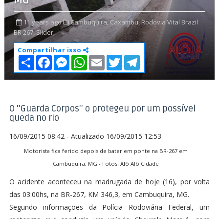
MG
11 years ago
Cambuquira,
Caxambu,
Rodovia Vital Brazil
BR 267,
Slider,
Compartilhar isso
S
F
M
W
E
T
T
h
a
e
h
m
w
e
a
c
s
a
a
i
l
r
e
s
t
i
t
e
e
b
e
s
l
t
g
o
n
A
e
r
o
g
p
r
a
O ''Guarda Corpos'' o protegeu por um possível
k
e
p
m
queda no rio
r
16/09/2015 08:42 - Atualizado 16/09/2015 12:53
Motorista fica ferido depois de bater em ponte na BR-267 em
Cambuquira, MG - Fotos: Alô Alô Cidade
O acidente aconteceu na madrugada de hoje (16), por volta
das 03:00hs, na BR-267, KM 346,3, em Cambuquira, MG.
Segundo informações da Polícia Rodoviária Federal, um