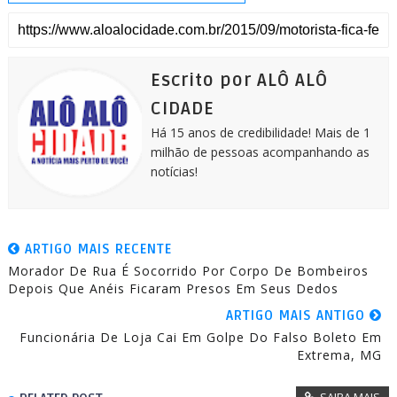
a
c
s
a
a
i
l
r
e
s
t
i
t
e
e
b
e
s
l
t
g
o
n
A
e
r
o
g
p
r
a
k
e
p
m
Escrito por ALÔ ALÔ
r
CIDADE
Há 15 anos de credibilidade! Mais de 1
milhão de pessoas acompanhando as
notícias!
ARTIGO MAIS RECENTE
Morador De Rua É Socorrido Por Corpo De Bombeiros
Depois Que Anéis Ficaram Presos Em Seus Dedos
ARTIGO MAIS ANTIGO
Funcionária De Loja Cai Em Golpe Do Falso Boleto Em
Extrema, MG
SAIBA MAIS