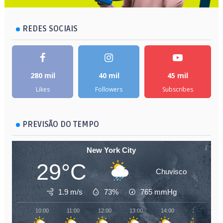
REDES SOCIAIS
280 mil
40 mil
45 mil
Likes
Followers
Subscribes
PREVISÃO DO TEMPO
New York City
29°C
Chuvisco
1.9 m/s
73%
765
mmHg
10:00
11:00
12:00
13:00
14:00
15:00