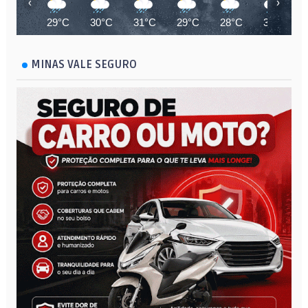
‹
›
29°C
30°C
31°C
29°C
28°C
30°C
MINAS VALE SEGURO