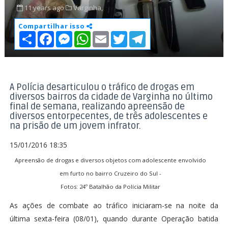
11 years ago
Varginha,
Compartilhar isso
S
F
M
W
E
T
T
h
a
e
h
m
w
e
a
c
s
a
a
i
l
r
e
s
t
i
t
e
e
b
e
s
l
t
g
o
n
A
e
r
o
g
p
r
a
A Polícia desarticulou o tráfico de drogas em
k
e
p
m
diversos bairros da cidade de Varginha no último
r
final de semana, realizando apreensão de
diversos entorpecentes, de três adolescentes e
na prisão de um jovem infrator.
15/01/2016 18:35
Apreensão de drogas e diversos objetos com adolescente envolvido
em furto no bairro Cruzeiro do Sul -
Fotos: 24º Batalhão da Polícia Militar
As ações de combate ao tráfico iniciaram-se na noite da
última sexta-feira (08/01), quando durante Operação batida