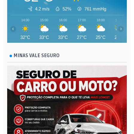
4.2 m/s
52%
761
mmHg
14:00
15:00
16:00
17:00
18:00
19:00
‹
›
32°C
33°C
33°C
27°C
25°C
26°C
MINAS VALE SEGURO