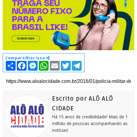
Compartilhar isso
S
F
M
W
E
T
T
h
a
e
h
m
w
e
a
c
s
a
a
i
l
r
e
s
t
i
t
e
e
b
e
s
l
t
g
o
n
A
e
r
o
g
p
r
a
k
e
p
m
Escrito por ALÔ ALÔ
r
CIDADE
Há 15 anos de credibilidade! Mais de 1
milhão de pessoas acompanhando as
notícias!