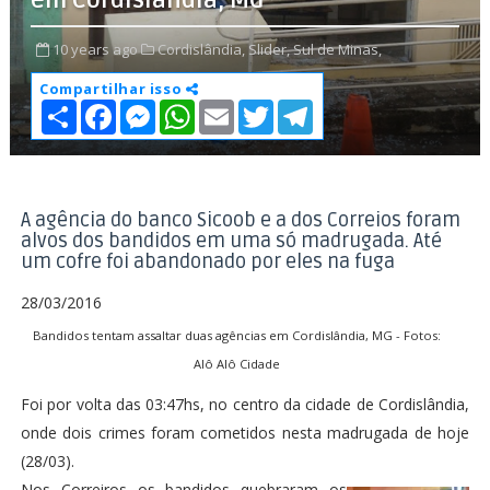
em Cordislândia, MG
10 years ago
Cordislândia,
Slider,
Sul de Minas,
Compartilhar isso
S
F
M
W
E
T
T
h
a
e
h
m
w
e
a
c
s
a
a
i
l
r
e
s
t
i
t
e
e
b
e
s
l
t
g
o
n
A
e
r
o
g
p
r
a
A agência do banco Sicoob e a dos Correios foram
k
e
p
m
alvos dos bandidos em uma só madrugada. Até
r
um cofre foi abandonado por eles na fuga
28/03/2016
Bandidos tentam assaltar duas agências em Cordislândia, MG - Fotos:
Alô Alô Cidade
Foi por volta das 03:47hs, no centro da cidade de Cordislândia,
onde dois crimes foram cometidos nesta madrugada de hoje
(28/03).
Nos Correiros os bandidos quebraram os