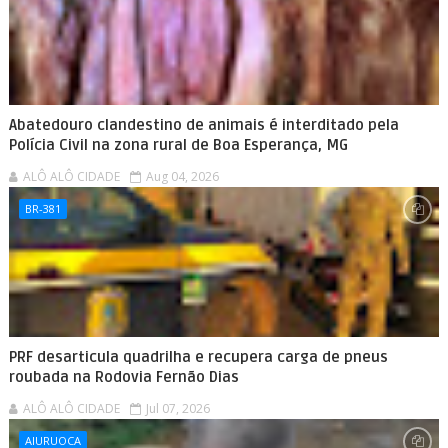
Abatedouro clandestino de animais é interditado pela
Polícia Civil na zona rural de Boa Esperança, MG
ALÔ ALÔ CIDADE
Aug 04, 2026
BR-381
PRF desarticula quadrilha e recupera carga de pneus
roubada na Rodovia Fernão Dias
ALÔ ALÔ CIDADE
Jul 07, 2026
AIURUOCA