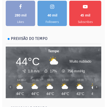
280 mil
40 mil
45 mil
Likes
Followers
Subscribes
PREVISÃO DO TEMPO
Tempe
44°C
Muito nublado
1.8 m/s
17%
756
mmHg
14:00
15:00
16:00
17:00
18:00
19:00
‹
›
44°C
44°C
44°C
44°C
43°C
43°C