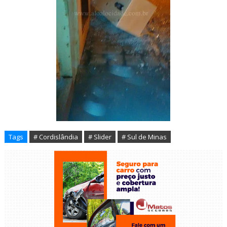
Tags
# Cordislândia
# Slider
# Sul de Minas