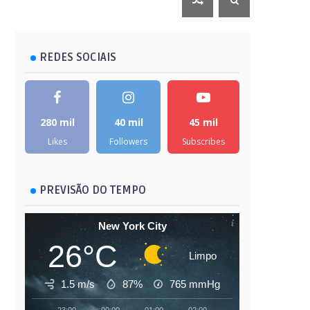
REDES SOCIAIS
280 mil
40 mil
45 mil
Likes
Followers
Subscribes
PREVISÃO DO TEMPO
New York City
26°C
Limpo
1.5 m/s
87%
765
mmHg