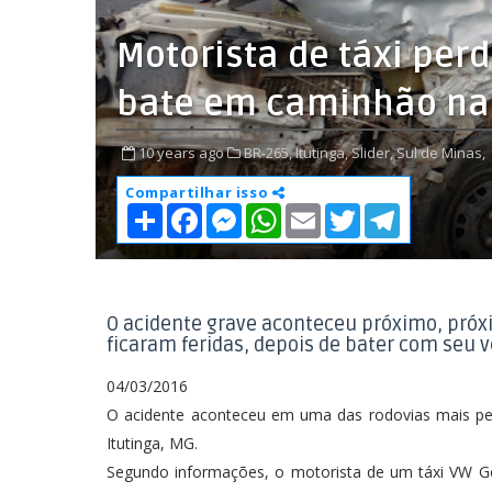
Motorista de táxi perd
bate em caminhão na
10 years ago
BR-265,
Itutinga,
Slider,
Sul de Minas,
Compartilhar isso
S
F
M
W
E
T
T
h
a
e
h
m
w
e
a
c
s
a
a
i
l
r
e
s
t
i
t
e
e
b
e
s
l
t
g
o
n
A
e
r
o
g
p
r
a
O acidente grave aconteceu próximo, próxi
k
e
p
m
ficaram feridas, depois de bater com seu
r
04/03/2016
O acidente aconteceu em uma das rodovias mais per
Itutinga, MG.
Segundo informações, o motorista de um táxi VW Go