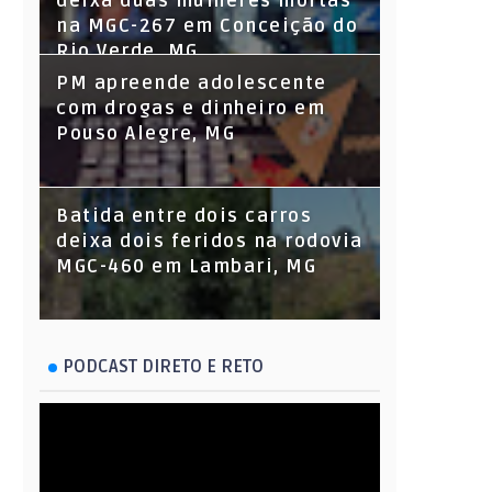
deixa duas mulheres mortas
na MGC-267 em Conceição do
Rio Verde, MG
PM apreende adolescente
com drogas e dinheiro em
Pouso Alegre, MG
Batida entre dois carros
deixa dois feridos na rodovia
MGC-460 em Lambari, MG
PODCAST DIRETO E RETO