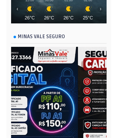
23:00
00:00
01:00
02:00
03:00
04:00
‹
›
26°C
26°C
26°C
25°C
25°C
25°C
MINAS VALE SEGURO