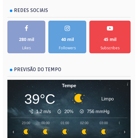
REDES SOCIAIS
280 mil
40 mil
45 mil
Likes
Followers
Subscribes
PREVISÃO DO TEMPO
Tempe
39°C
Limpo
1.2 m/s
20%
756
mmHg
23:00
00:00
01:00
02:00
03:00
04:00
‹
›