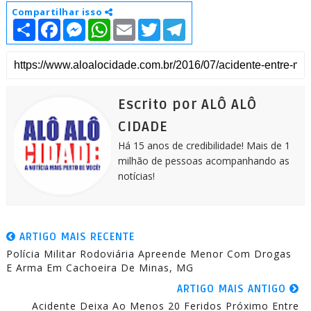
Compartilhar isso
S
F
M
W
E
T
T
h
a
e
h
m
w
e
a
c
s
a
a
i
l
r
e
s
t
i
t
e
e
b
e
s
l
t
g
o
n
A
e
r
o
g
p
r
a
k
e
p
m
Escrito por ALÔ ALÔ
r
CIDADE
Há 15 anos de credibilidade! Mais de 1
milhão de pessoas acompanhando as
notícias!
ARTIGO MAIS RECENTE
Polícia Militar Rodoviária Apreende Menor Com Drogas
E Arma Em Cachoeira De Minas, MG
ARTIGO MAIS ANTIGO
Acidente Deixa Ao Menos 20 Feridos Próximo Entre