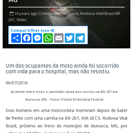
MG
10 years ago
Acidentes,
Aiuruoca,
Rodovia Vital Brazil BR
267,
Slider,
Compartilhar isso
S
F
M
W
E
T
T
h
a
e
h
m
w
e
a
c
s
a
a
i
l
r
e
s
t
i
t
e
e
b
e
s
l
t
g
o
n
A
e
r
o
g
p
r
a
Um dos ocupantes da moto ainda foi socorrido
k
e
p
m
com vida para o hospital, mas não resistiu.
r
06/07/2016
Acidente entre moto e caminhão deixa dois mortos na BR-267 em
Aiuruoca, MG - Fotos: Polícia Rodoviária Federal
Dois homens em uma motocicleta morreram depois de bater
de frente com uma carreta na BR-267, KM-267,3, Rodovia Vital
Brazil, próximo ao trevo do município de Aiuruoca, MG, por