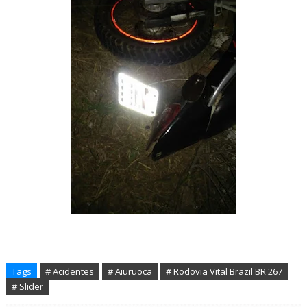
Tags
# Acidentes
# Aiuruoca
# Rodovia Vital Brazil BR 267
# Slider