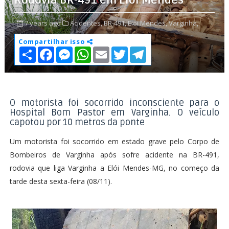
Rodovia BR-491 em Elói Mendes
7 years ago
Acidentes,
BR-491,
Elói Mendes,
Varginha,
Compartilhar isso
S
F
M
W
E
T
T
h
a
e
h
m
w
e
a
c
s
a
a
i
l
r
e
s
t
i
t
e
e
b
e
s
l
t
g
o
n
A
e
r
o
g
p
r
a
O motorista foi socorrido inconsciente para o
k
e
p
m
Hospital Bom Pastor em Varginha. O veículo
r
capotou por 10 metros da ponte
Um motorista foi socorrido em estado grave pelo Corpo de
Bombeiros de Varginha após sofre acidente na BR-491,
rodovia que liga Varginha a Elói Mendes-MG, no começo da
tarde desta sexta-feira (08/11).