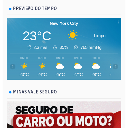
PREVISÃO DO TEMPO
New York City
23°C
Limpo
2.3 m/s
99%
765
mmHg
06:00
07:00
08:00
09:00
10:00
11:00
‹
›
23°C
24°C
25°C
27°C
28°C
29°C
MINAS VALE SEGURO