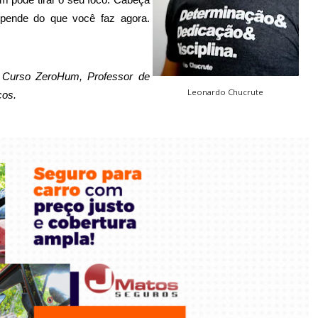
 pode tirar o seu foco. Cabeça
pende do que você faz agora.
e Curso ZeroHum, Professor de
Leonardo Chucrute
cos.