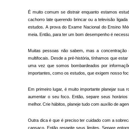
É muito comum se distrair enquanto estamos est
cachorro late querendo brincar ou a televisão ligad
estudos. A prova do Exame Nacional do Ensino M
meia. Então, para ter um bom desempenho é necessár
Muitas pessoas não sabem, mas a concentração 
multifocais. Desde a pré-história, tínhamos que esta
uma vez que somos bombardeados por informações
importantes, como os estudos, que exigem nosso fo
Em primeiro lugar, é muito importante planejar sua 
aumentar o seu foco. Então, separe seus horários
melhor.
Crie hábitos, planeje tudo com auxílio de age
Outra dica é que é preciso ter cuidado com a sobrec
cansaço. Então respeite seus limites. Separe ento