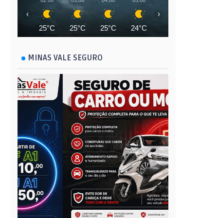
02:00
03:00
04:00
05:00
06:00
07:00
‹
›
25°C
25°C
25°C
24°C
24°C
24°C
MINAS VALE SEGURO