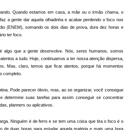
udando. Quando estamos em casa, a mãe ou o irmão chama, o
a faz a gente dar aquela olhadinha e acabar perdendo o foco nos
édio (ENEM),
somando os dois dias de prova, dura dez horas e
io ter foco.
é algo que a gente desenvolve. Nós, seres humanos, somos
r atentos a tudo. Hoje, continuamos a ter nossa atenção dispersa,
. Mas, claro, temos que ficar atentos, porque há momentos
co completo.
rotina. Pode parecer óbvio, mas, ao se organizar, você consegue
 e determine suas tarefas para assim conseguir se concentrar
ndas, planners ou aplicativos.
arga. Ninguém é de ferro e se tem uma coisa que tira o foco é o
rno de duas horas para estudar aquela matéria e mais uma hora