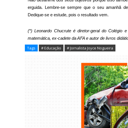
Não desanime dos seus objetivos porque isso também
erguida. Lembre-se sempre que o seu amanhã de
Dedique-se e estude, pois o resultado vem.
(*)
Leonardo
Chucrute
é diretor-geral do Colégio 
matemática, ex-cadete da AFA e autor de livros didáti
Tags
# Educação
# Jornalista Joyce Nogueira