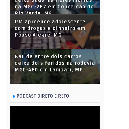
deixa duas mulheres mortas
na MGC-267 em Conceição do
Rio Verde, MG
PM apreende adolescente
com drogas e dinheiro em
Pouso Alegre, MG
Batida entre dois carros
deixa dois feridos na rodovia
MGC-460 em Lambari, MG
PODCAST DIRETO E RETO