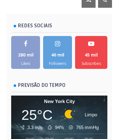
REDES SOCIAIS
280 mil
40 mil
45 mil
Likes
Followers
Subscribes
PREVISÃO DO TEMPO
New York City
25°C
Limpo
3.3 m/s
94%
765
mmHg