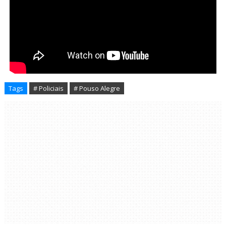
Tags
# Policiais
# Pouso Alegre