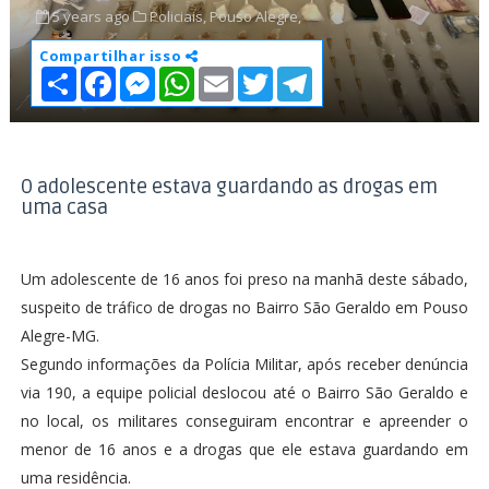
5 years ago
Policiais,
Pouso Alegre,
Compartilhar isso
S
F
M
W
E
T
T
h
a
e
h
m
w
e
a
c
s
a
a
i
l
r
e
s
t
i
t
e
e
b
e
s
l
t
g
o
n
A
e
r
o
g
p
r
a
O adolescente estava guardando as drogas em
k
e
p
m
uma casa
r
Um adolescente de 16 anos foi preso na manhã deste sábado,
suspeito de tráfico de drogas no Bairro São Geraldo em Pouso
Alegre-MG.
Segundo informações da Polícia Militar, após receber denúncia
via 190, a equipe policial deslocou até o Bairro São Geraldo e
no local, os militares conseguiram encontrar e apreender o
menor de 16 anos e a drogas que ele estava guardando em
uma residência.