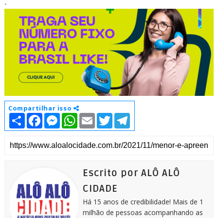
-
Compartilhar isso
S
F
M
W
E
T
T
h
a
e
h
m
w
e
a
c
s
a
a
i
l
r
e
s
t
i
t
e
e
b
e
s
l
t
g
o
n
A
e
r
o
g
p
r
a
k
e
p
m
Escrito por ALÔ ALÔ
r
CIDADE
Há 15 anos de credibilidade! Mais de 1
milhão de pessoas acompanhando as