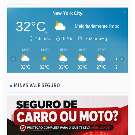
New York City
32°C
Maioritariamente limpo
4.6 m/s
52%
762
mmHg
13:00
14:00
15:00
16:00
17:00
18:00
‹
›
32°C
32°C
33°C
33°C
27°C
25°C
MINAS VALE SEGURO