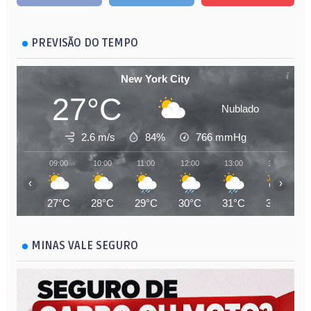
PREVISÃO DO TEMPO
New York City
27°C
Nublado
2.6 m/s
84%
766
mmHg
09:00
10:00
11:00
12:00
13:00
14:00
‹
›
27°C
28°C
29°C
30°C
31°C
31°C
MINAS VALE SEGURO