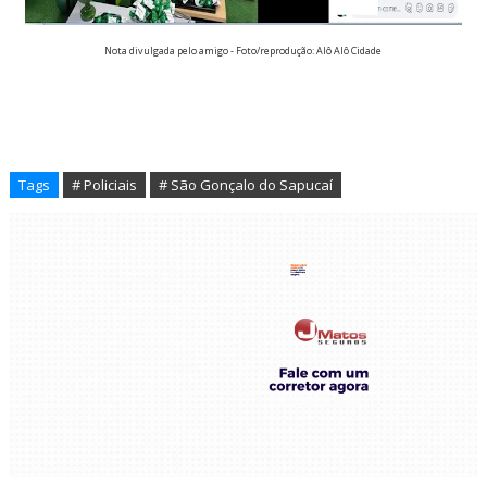
Nota divulgada pelo amigo - Foto/reprodução: Alô Alô Cidade
Tags
# Policiais
# São Gonçalo do Sapucaí