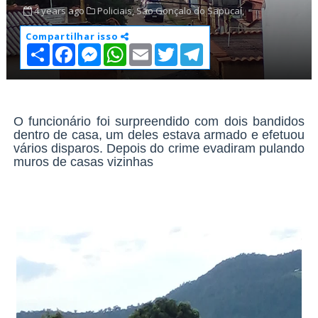
4 years ago
Policiais,
São Gonçalo do Sapucaí,
Compartilhar isso
S
F
M
W
E
T
T
h
a
e
h
m
w
e
a
c
s
a
a
i
l
r
e
s
t
i
t
e
e
b
e
s
l
t
g
o
n
A
e
r
o
g
p
r
a
O funcionário foi surpreendido com dois bandidos
k
e
p
m
dentro de casa, um deles estava armado e efetuou
r
vários disparos. Depois do crime evadiram pulando
muros de casas vizinhas