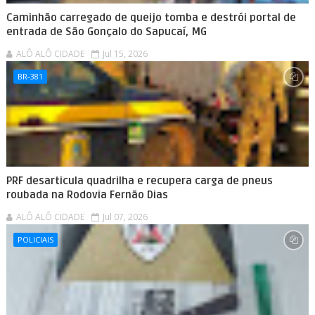
Caminhão carregado de queijo tomba e destrói portal de
entrada de São Gonçalo do Sapucaí, MG
ALÔ ALÔ CIDADE
Jul 15, 2026
BR-381
PRF desarticula quadrilha e recupera carga de pneus
roubada na Rodovia Fernão Dias
ALÔ ALÔ CIDADE
Jul 07, 2026
POLICIAIS