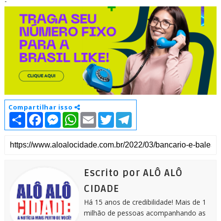
-
Compartilhar isso
S
F
M
W
E
T
T
h
a
e
h
m
w
e
a
c
s
a
a
i
l
r
e
s
t
i
t
e
e
b
e
s
l
t
g
o
n
A
e
r
o
g
p
r
a
k
e
p
m
Escrito por ALÔ ALÔ
r
CIDADE
Há 15 anos de credibilidade! Mais de 1
milhão de pessoas acompanhando as