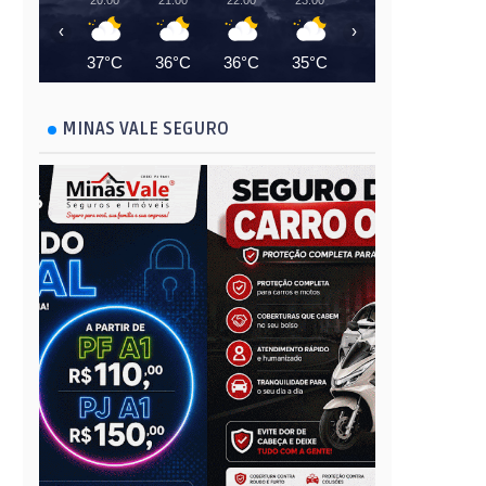
20:00
21:00
22:00
23:00
00:00
01:00
‹
›
37°C
36°C
36°C
35°C
35°C
34°C
MINAS VALE SEGURO