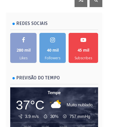
REDES SOCIAIS
280 mil
40 mil
45 mil
Likes
Followers
Subscribes
PREVISÃO DO TEMPO
Tempe
37°C
Muito nublado
3.9 m/s
30%
757
mmHg