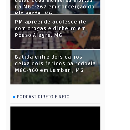
deixa duas mulheres mortas
na MGC-267 em Conceição do
Rio Verde, MG
PM apreende adolescente
com drogas e dinheiro em
Pouso Alegre, MG
Batida entre dois carros
deixa dois feridos na rodovia
MGC-460 em Lambari, MG
PODCAST DIRETO E RETO