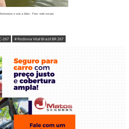
erimentos e veio a óbito - Foto: rede sociais
C-267
# Rodovia Vital Brazil BR 267