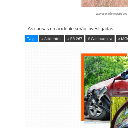
Walysson não resistiu aos f
As causas do acidente serão investigadas.
Tags
# Acidentes
# BR-267
# Cambuquira
# MG