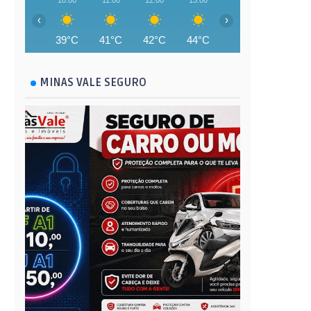
10:00
11:00
12:00
13:00
14:00
15:00
‹
›
39°C
41°C
42°C
44°C
44°C
45°C
MINAS VALE SEGURO