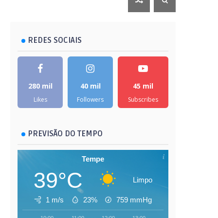
REDES SOCIAIS
280 mil
40 mil
45 mil
Likes
Followers
Subscribes
PREVISÃO DO TEMPO
Tempe
39°C
Limpo
1 m/s
23%
759
mmHg