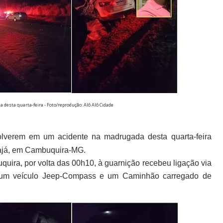
a desta quarta-feira - Foto/reprodução: Alô Alô Cidade
volverem em um acidente na madrugada desta quarta-feira
rajá, em Cambuquira-MG.
quira, por volta das 00h10, à guarnição recebeu ligação via
re um veículo Jeep-Compass e um Caminhão carregado de