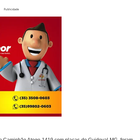
Publicidade
o Caminhão Atego 1419 com placas de Guidoval-MG, foram