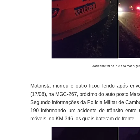
O acidente foi no início da madrugad
Motorista morreu e outro ficou ferido após en
(17/08), na MGC-267, próximo do auto posto Ma
Segundo informações da Polícia Militar de Cambu
190 informando um acidente de trânsito ent
móveis, no KM-346, os quais bateram de frente.