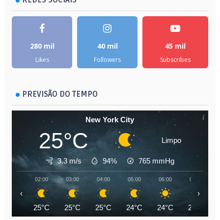
280 mil
40 mil
45 mil
Likes
Followers
Subscribes
PREVISÃO DO TEMPO
New York City
25°C
Limpo
3.3 m/s
94%
765
mmHg
02:00
03:00
04:00
05:00
06:00
07:00
‹
›
25°C
25°C
25°C
24°C
24°C
24°C