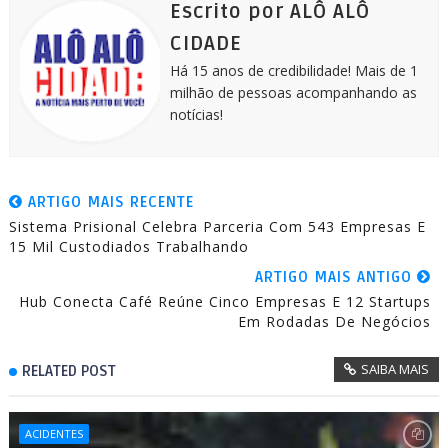
k
e
p
m
Escrito por ALÔ ALÔ
r
CIDADE
Há 15 anos de credibilidade! Mais de 1
milhão de pessoas acompanhando as
notícias!
ARTIGO MAIS RECENTE
Sistema Prisional Celebra Parceria Com 543 Empresas E
15 Mil Custodiados Trabalhando
ARTIGO MAIS ANTIGO
Hub Conecta Café Reúne Cinco Empresas E 12 Startups
Em Rodadas De Negócios
SAIBA MAIS
RELATED POST
ACIDENTES