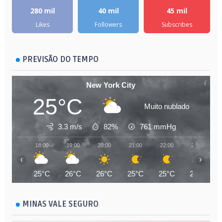
280 mil
40 mil
45 mil
Likes
Followers
Subscribes
PREVISÃO DO TEMPO
New York City
25°C
Muito nublado
3.3 m/s
82%
761
mmHg
18:00
19:00
20:00
21:00
22:00
23:00
‹
›
25°C
26°C
26°C
25°C
25°C
25°C
MINAS VALE SEGURO