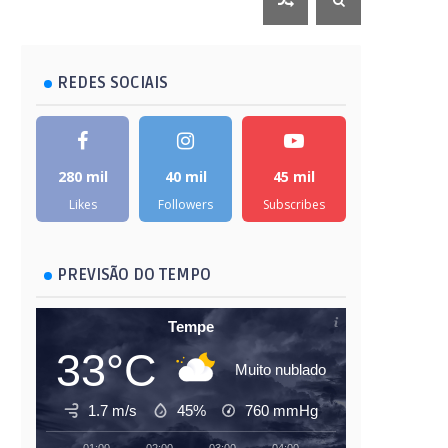
REDES SOCIAIS
280 mil
40 mil
45 mil
Likes
Followers
Subscribes
PREVISÃO DO TEMPO
Tempe
33°C
Muito nublado
1.7 m/s
45%
760
mmHg