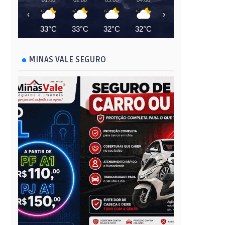
01:00
02:00
03:00
04:00
05:00
06:00
‹
›
33°C
33°C
32°C
32°C
31°C
31°C
MINAS VALE SEGURO