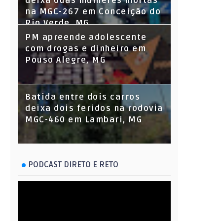
deixa duas mulheres mortas
na MGC-267 em Conceição do
Rio Verde, MG
PM apreende adolescente
com drogas e dinheiro em
Pouso Alegre, MG
Batida entre dois carros
deixa dois feridos na rodovia
MGC-460 em Lambari, MG
PODCAST DIRETO E RETO