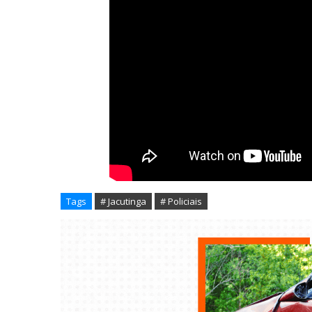
Tags
# Jacutinga
# Policiais