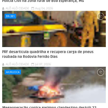
Polícia Civil na zona rural de Boa Esperança, MG
ALÔ ALÔ CIDADE
Aug 04, 2026
BR-381
PRF desarticula quadrilha e recupera carga de pneus
roubada na Rodovia Fernão Dias
ALÔ ALÔ CIDADE
Jul 07, 2026
AIURUOCA
Megaoperação contra garimpo clandestino destrói 22