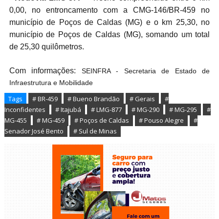
0,00, no entroncamento com a CMG-146/BR-459 no
município de Poços de Caldas (MG) e o km 25,30, no
município de Poços de Caldas (MG), somando um total
de 25,30 quilômetros.
Com informações:
SEINFRA - Secretaria de Estado de
Infraestrutura e Mobilidade
Tags
# BR-459
# Bueno Brandão
# Gerais
#
Inconfidentes
# Itajubá
# LMG-877
# MG-290
# MG-295
#
MG-455
# MG-459
# Poços de Caldas
# Pouso Alegre
#
Senador José Bento
# Sul de Minas