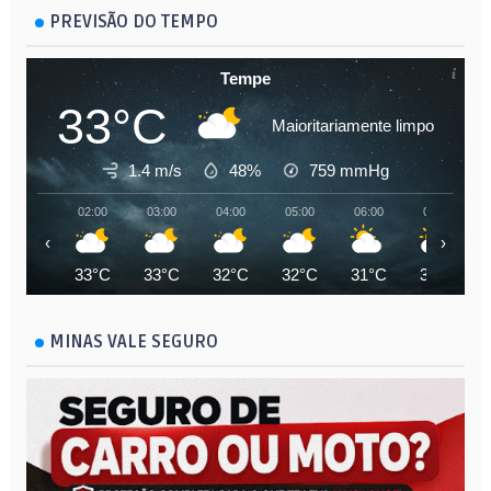
PREVISÃO DO TEMPO
Tempe
33°C
Maioritariamente limpo
1.4 m/s
48%
759
mmHg
02:00
03:00
04:00
05:00
06:00
07:00
‹
›
33°C
33°C
32°C
32°C
31°C
32°C
MINAS VALE SEGURO