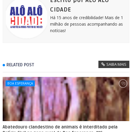
Escrito por ALÔ ALÔ
r
CIDADE
Há 15 anos de credibilidade! Mais de 1
milhão de pessoas acompanhando as
notícias!
SAIBA MAIS
RELATED POST
BOA ESPERANÇA
Abatedouro clandestino de animais é interditado pela