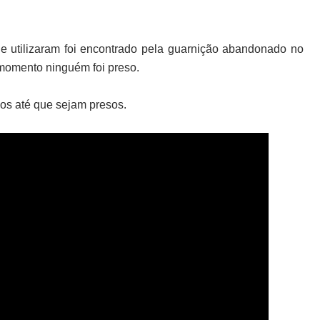
e utilizaram foi encontrado pela guarnição abandonado no
 momento ninguém foi preso.
sos até que sejam presos.