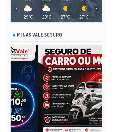
19:00
20:00
21:00
22:00
23:00
00:00
‹
›
29°C
28°C
27°C
27°C
26°C
26°C
MINAS VALE SEGURO