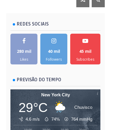
REDES SOCIAIS
280 mil
40 mil
45 mil
Likes
Followers
Subscribes
PREVISÃO DO TEMPO
New York City
29°C
Chuvisco
4.6 m/s
74%
764
mmHg