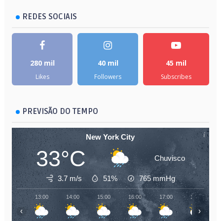
REDES SOCIAIS
280 mil
40 mil
45 mil
Likes
Followers
Subscribes
PREVISÃO DO TEMPO
New York City
33°C
Chuvisco
3.7 m/s
51%
765
mmHg
13:00
14:00
15:00
16:00
17:00
18:00
‹
›