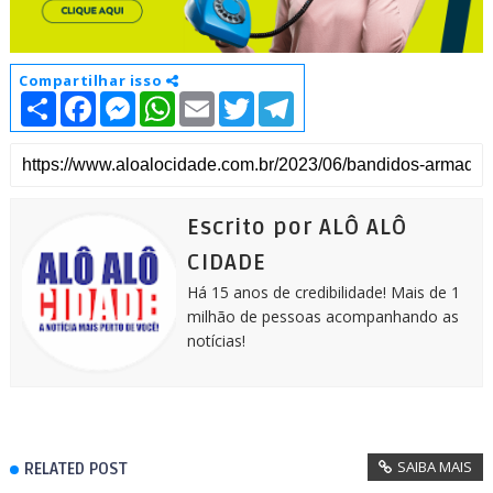
Compartilhar isso
S
F
M
W
E
T
T
h
a
e
h
m
w
e
a
c
s
a
a
i
l
r
e
s
t
i
t
e
e
b
e
s
l
t
g
o
n
A
e
r
o
g
p
r
a
k
e
p
m
Escrito por ALÔ ALÔ
r
CIDADE
Há 15 anos de credibilidade! Mais de 1
milhão de pessoas acompanhando as
notícias!
SAIBA MAIS
RELATED POST