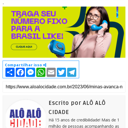
-
Compartilhar isso
S
F
M
W
E
T
T
h
a
e
h
m
w
e
a
c
s
a
a
i
l
r
e
s
t
i
t
e
e
b
e
s
l
t
g
o
n
A
e
r
o
g
p
r
a
k
e
p
m
Escrito por ALÔ ALÔ
r
CIDADE
Há 15 anos de credibilidade! Mais de 1
milhão de pessoas acompanhando as