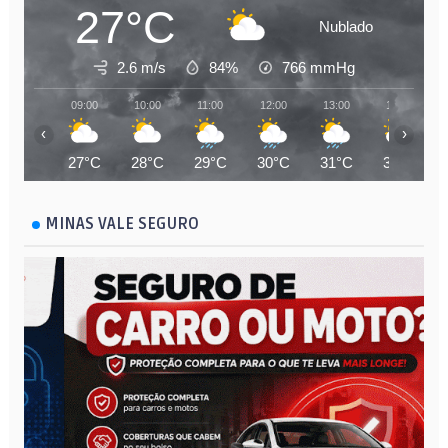
27°C
Nublado
2.6 m/s
84%
766
mmHg
09:00
10:00
11:00
12:00
13:00
14:00
‹
›
27°C
28°C
29°C
30°C
31°C
31°C
MINAS VALE SEGURO