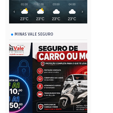
01:00
02:00
03:00
04:00
05:00
06:00
‹
›
23°C
23°C
23°C
23°C
23°C
23°C
MINAS VALE SEGURO