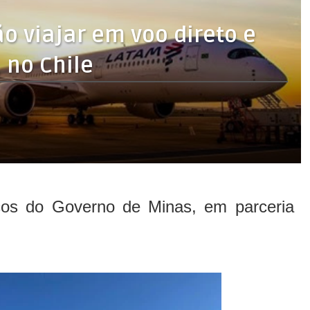
o viajar em voo direto e
 no Chile
rços do Governo de Minas, em parceria