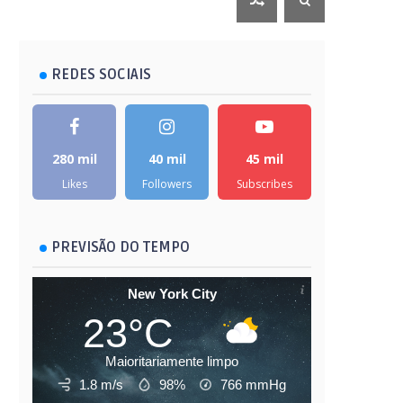
REDES SOCIAIS
280 mil
40 mil
45 mil
Likes
Followers
Subscribes
PREVISÃO DO TEMPO
New York City
23°C
Maioritariamente limpo
1.8 m/s
98%
766
mmHg