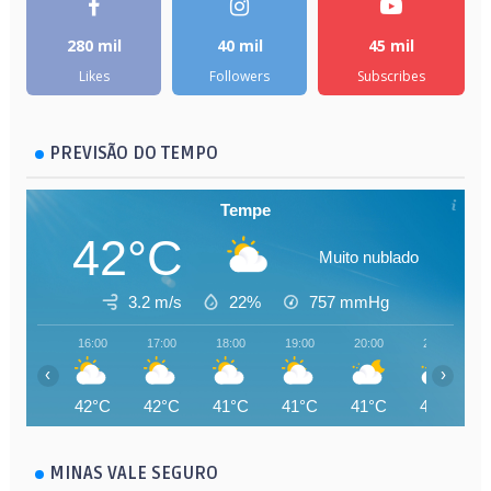
280 mil
40 mil
45 mil
Likes
Followers
Subscribes
PREVISÃO DO TEMPO
Tempe
42°C
Muito nublado
3.2 m/s
22%
757
mmHg
16:00
17:00
18:00
19:00
20:00
21:00
‹
›
42°C
42°C
41°C
41°C
41°C
40°C
MINAS VALE SEGURO