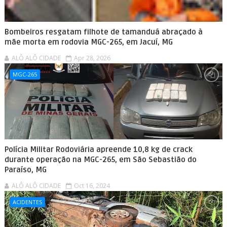
Bombeiros resgatam filhote de tamanduá abraçado à
mãe morta em rodovia MGC-265, em Jacuí, MG
ALÔ ALÔ CIDADE
Apr 28, 2026
MGC-265
Polícia Militar Rodoviária apreende 10,8 kg de crack
durante operação na MGC-265, em São Sebastião do
Paraíso, MG
ALÔ ALÔ CIDADE
Oct 16, 2024
ACIDENTES