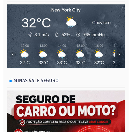
New York City
32°C
Chuvisco
3.1 m/s
52%
765
mmHg
12:00
13:00
14:00
15:00
16:00
17:00
‹
›
32°C
33°C
33°C
33°C
32°C
32°C
MINAS VALE SEGURO