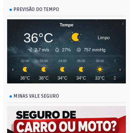
PREVISÃO DO TEMPO
Tempe
36°C
Limpo
2.7 m/s
27%
757
mmHg
02:00
03:00
04:00
05:00
06:00
07:00
‹
›
36°C
36°C
34°C
34°C
33°C
34°C
MINAS VALE SEGURO