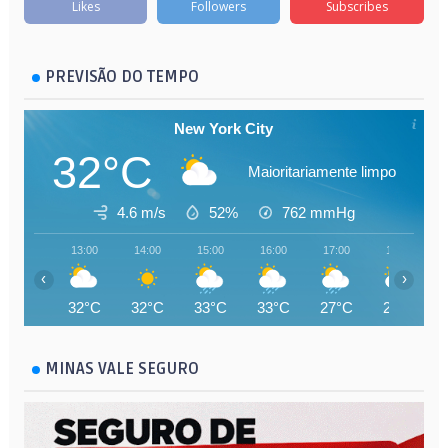
Likes
Followers
Subscribes
PREVISÃO DO TEMPO
New York City
32°C
Maioritariamente limpo
4.6 m/s
52%
762
mmHg
13:00
14:00
15:00
16:00
17:00
18:00
‹
›
32°C
32°C
33°C
33°C
27°C
25°C
MINAS VALE SEGURO