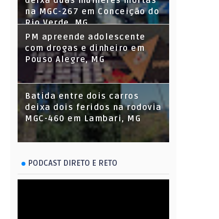
deixa duas mulheres mortas
na MGC-267 em Conceição do
Rio Verde, MG
PM apreende adolescente
com drogas e dinheiro em
Pouso Alegre, MG
Batida entre dois carros
deixa dois feridos na rodovia
MGC-460 em Lambari, MG
PODCAST DIRETO E RETO