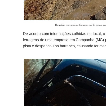
Caminhão carregado de ferragens sai de pista e ca
De acordo com informações colhidas no local, o 
ferragens de uma empresa em Campanha (MG) par
pista e despencou no barranco, causando ferimen