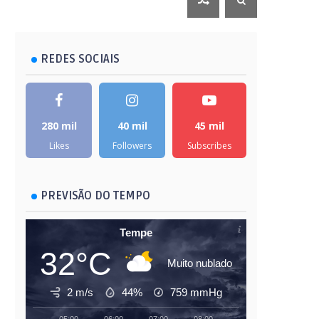
REDES SOCIAIS
280 mil
40 mil
45 mil
Likes
Followers
Subscribes
PREVISÃO DO TEMPO
Tempe
32°C
Muito nublado
2 m/s
44%
759
mmHg