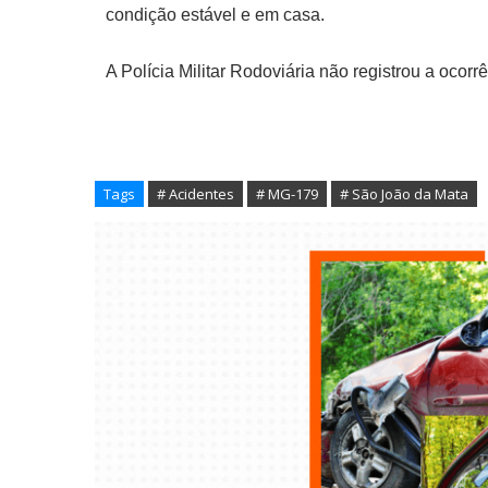
condição estável e em casa.
A Polícia Militar Rodoviária não registrou a ocorr
Tags
# Acidentes
# MG-179
# São João da Mata