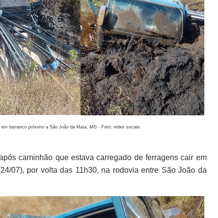
i em barranco próximo a São João da Mata, MG - Foto: redes sociais
s após caminhão que estava carregado de ferragens cair em
24/07), por volta das 11h30, na rodovia entre São João da