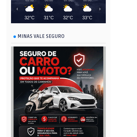
05:00
06:00
07:00
08:00
09:00
10:00
‹
›
32°C
31°C
32°C
33°C
35°C
36°C
MINAS VALE SEGURO