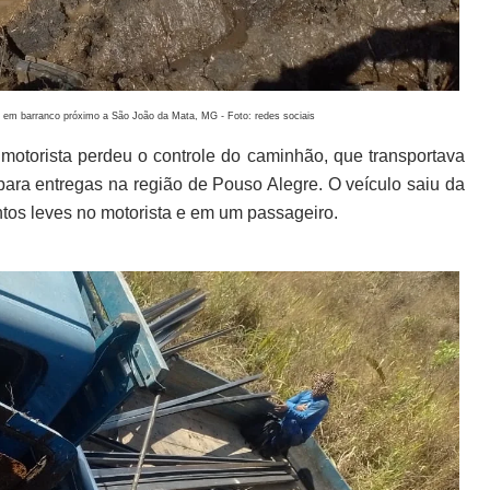
i em barranco próximo a São João da Mata, MG - Foto: redes sociais
motorista perdeu o controle do caminhão, que transportava
a entregas na região de Pouso Alegre. O veículo saiu da
tos leves no motorista e em um passageiro.