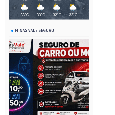
14:00
15:00
16:00
17:00
18:00
19:00
‹
›
33°C
33°C
32°C
32°C
28°C
26°C
MINAS VALE SEGURO