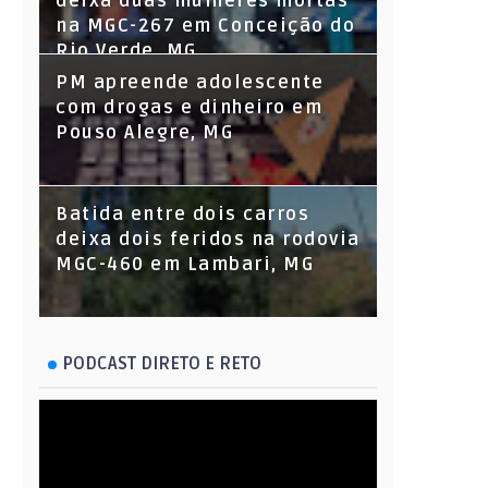
deixa duas mulheres mortas
na MGC-267 em Conceição do
Rio Verde, MG
PM apreende adolescente
com drogas e dinheiro em
Pouso Alegre, MG
Batida entre dois carros
deixa dois feridos na rodovia
MGC-460 em Lambari, MG
PODCAST DIRETO E RETO