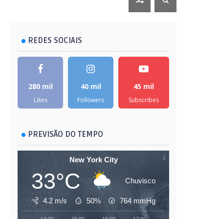
REDES SOCIAIS
280 mil
40 mil
45 mil
Likes
Followers
Subscribes
PREVISÃO DO TEMPO
New York City
33°C
Chuvisco
4.2 m/s
50%
764
mmHg