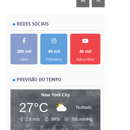
REDES SOCIAIS
280 mil
40 mil
45 mil
Likes
Followers
Subscribes
PREVISÃO DO TEMPO
New York City
27°C
Nublado
2.6 m/s
84%
766
mmHg