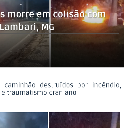
os morre em colisão com
Lambari, MG
 caminhão destruídos por incêndio;
s e traumatismo craniano