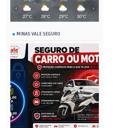
09:00
10:00
11:00
12:00
13:00
14:00
‹
›
27°C
28°C
29°C
30°C
31°C
31°C
MINAS VALE SEGURO