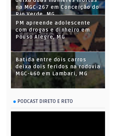
deixa duas mulheres mortas
na MGC-267 em Conceição do
Rio Verde, MG
PM apreende adolescente
com drogas e dinheiro em
Pouso Alegre, MG
Batida entre dois carros
deixa dois feridos na rodovia
MGC-460 em Lambari, MG
PODCAST DIRETO E RETO