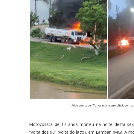
Adolescente de 17 anos morre em colisão com c
Motociclista de 17 anos morreu na noite desta sex
"volta dos 90" (volta do lago), em Lambari (MG). A 