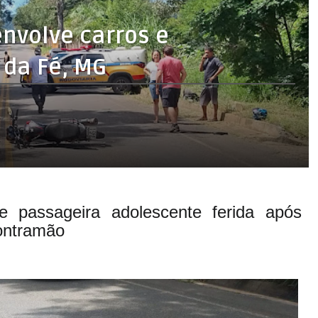
nvolve carros e
 da Fé, MG
e passageira adolescente ferida após
contramão