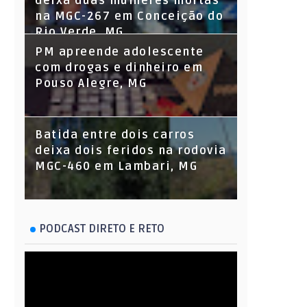
deixa duas mulheres mortas
na MGC-267 em Conceição do
Rio Verde, MG
PM apreende adolescente
com drogas e dinheiro em
Pouso Alegre, MG
Batida entre dois carros
deixa dois feridos na rodovia
MGC-460 em Lambari, MG
PODCAST DIRETO E RETO