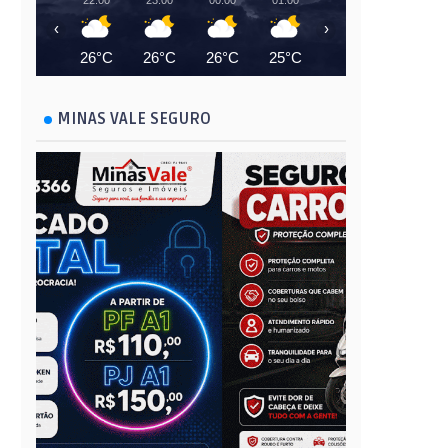
22:00
23:00
00:00
01:00
02:00
03:00
‹
›
26°C
26°C
26°C
25°C
25°C
25°C
MINAS VALE SEGURO