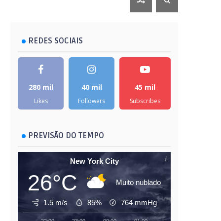
REDES SOCIAIS
280 mil
40 mil
45 mil
Likes
Followers
Subscribes
PREVISÃO DO TEMPO
New York City
26°C
Muito nublado
1.5 m/s
85%
764
mmHg