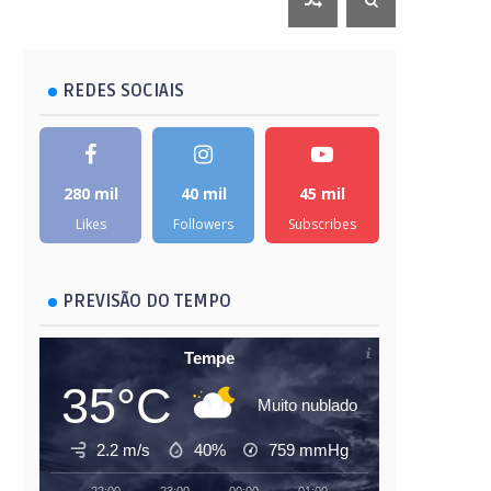
REDES SOCIAIS
280 mil
40 mil
45 mil
Likes
Followers
Subscribes
PREVISÃO DO TEMPO
Tempe
35°C
Muito nublado
2.2 m/s
40%
759
mmHg