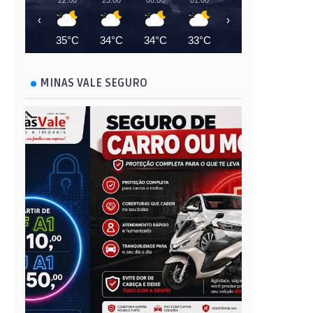
22:00
23:00
00:00
01:00
02:00
03:00
‹
›
35°C
34°C
34°C
33°C
33°C
32°C
MINAS VALE SEGURO