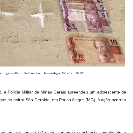
 de drogas no Bairro São Geraldo em Pouso Alegre, MG - Foto: PMMG
12, a Polícia Militar de Minas Gerais apreendeu um adolescente de
gas no bairro São Geraldo, em Pouso Alegre (MG). A ação ocorreu
raram em sua posse 02 pinos contendo substância semelhante à