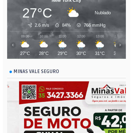
New York City
27°C
Nublado
2.6 m/s
84%
766
mmHg
09:00
10:00
11:00
12:00
13:00
14:00
‹
›
27°C
28°C
29°C
30°C
31°C
31°C
MINAS VALE SEGURO