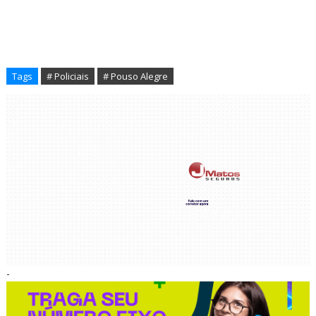
Tags
# Policiais
# Pouso Alegre
-