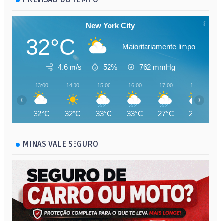
PREVISÃO DO TEMPO
New York City
32°C
Maioritariamente limpo
4.6 m/s
52%
762
mmHg
13:00
14:00
15:00
16:00
17:00
18:00
‹
›
32°C
32°C
33°C
33°C
27°C
25°C
MINAS VALE SEGURO