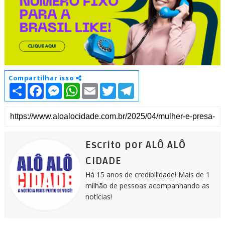
Compartilhar isso
S
F
M
W
E
T
T
h
a
e
h
m
w
e
a
c
s
a
a
i
l
r
e
s
t
i
t
e
e
b
e
s
l
t
g
o
n
A
e
r
o
g
p
r
a
k
e
p
m
Escrito por ALÔ ALÔ
r
CIDADE
Há 15 anos de credibilidade! Mais de 1
milhão de pessoas acompanhando as
notícias!