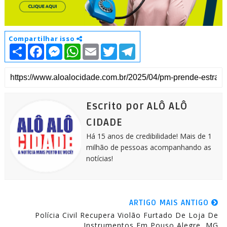
Compartilhar isso
S
F
M
W
E
T
T
h
a
e
h
m
w
e
a
c
s
a
a
i
l
r
e
s
t
i
t
e
e
b
e
s
l
t
g
o
n
A
e
r
o
g
p
r
a
k
e
p
m
Escrito por ALÔ ALÔ
r
CIDADE
Há 15 anos de credibilidade! Mais de 1
milhão de pessoas acompanhando as
notícias!
ARTIGO MAIS ANTIGO
Polícia Civil Recupera Violão Furtado De Loja De
Instrumentos Em Pouso Alegre, MG