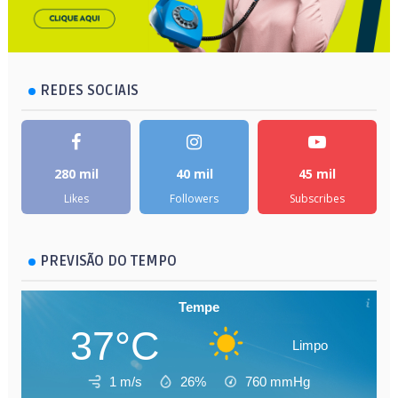
REDES SOCIAIS
280 mil
40 mil
45 mil
Likes
Followers
Subscribes
PREVISÃO DO TEMPO
Tempe
37°C
Limpo
1 m/s
26%
760
mmHg