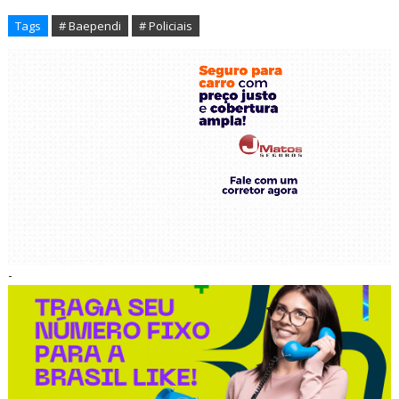
Tags
# Baependi
# Policiais
-