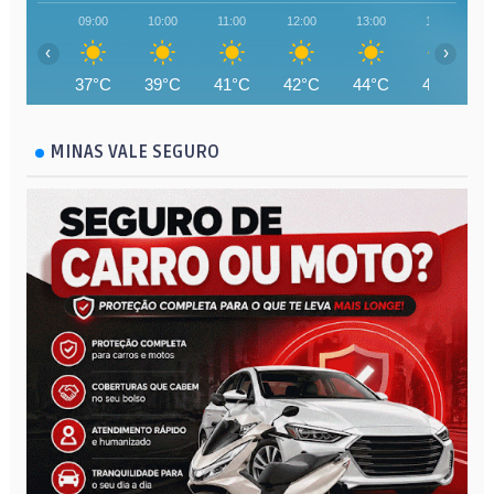
09:00
10:00
11:00
12:00
13:00
14:00
‹
›
37°C
39°C
41°C
42°C
44°C
44°C
MINAS VALE SEGURO